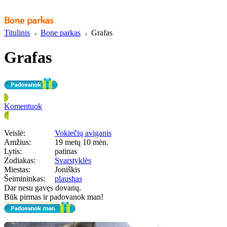
Titulinis
Bone parkas
Grafas
Grafas
Komentuok
Veislė:
Vokiečių aviganis
Amžius:
19 metų 10 mėn.
Lytis:
patinas
Zodiakas:
Svarstyklės
Miestas:
Joniškis
Šeimininkas:
plaushas
Dar nesu gavęs dovanų.
Būk pirmas ir padovanok man!