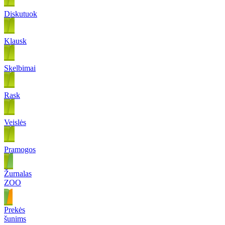
Diskutuok
Klausk
Skelbimai
Rask
Veislės
Pramogos
Žurnalas
ZOO
Prekės
šunims