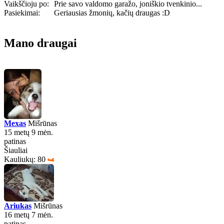
Vaikščioju po:
Prie savo valdomo garažo, joniškio tvenkinio...
Pasiekimai:
Geriausias žmonių, kačių draugas :D
Mano draugai
Mexas
Mišrūnas
15 metų 9 mėn.
patinas
Šiauliai
Kauliukų: 80
Ariukas
Mišrūnas
16 metų 7 mėn.
patinas