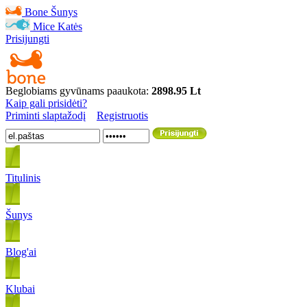
Bone
Šunys
Mice
Katės
Prisijungti
Beglobiams gyvūnams paaukota:
2898.95 Lt
Kaip gali prisidėti?
Priminti slaptažodį
Registruotis
Titulinis
Šunys
Blog'ai
Klubai