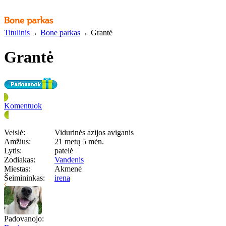
Titulinis
Bone parkas
Grantė
Grantė
Komentuok
Veislė:
Vidurinės azijos aviganis
Amžius:
21 metų 5 mėn.
Lytis:
patelė
Zodiakas:
Vandenis
Miestas:
Akmenė
Šeimininkas:
irena
Padovanojo: