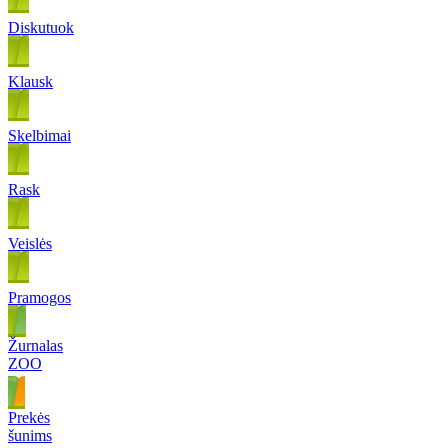
Diskutuok
Klausk
Skelbimai
Rask
Veislės
Pramogos
Žurnalas
ZOO
Prekės
šunims