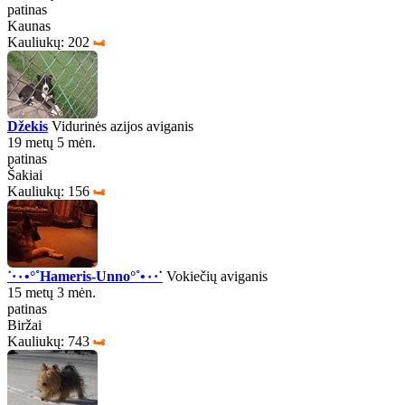
patinas
Kaunas
Kauliukų: 202
Džekis
Vidurinės azijos aviganis
19 metų 5 mėn.
patinas
Šakiai
Kauliukų: 156
˙·٠•°˚Hameris-Unno°˚•٠·˙
Vokiečių aviganis
15 metų 3 mėn.
patinas
Biržai
Kauliukų: 743