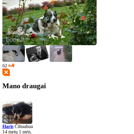
62
Mano draugai
Haris
Čihuahua
14 metų 1 mėn.