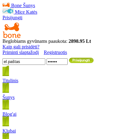
Bone
Šunys
Mice
Katės
Prisijungti
Beglobiams gyvūnams paaukota:
2898.95 Lt
Kaip gali prisidėti?
Priminti slaptažodį
Registruotis
Titulinis
Šunys
Blog'ai
Klubai