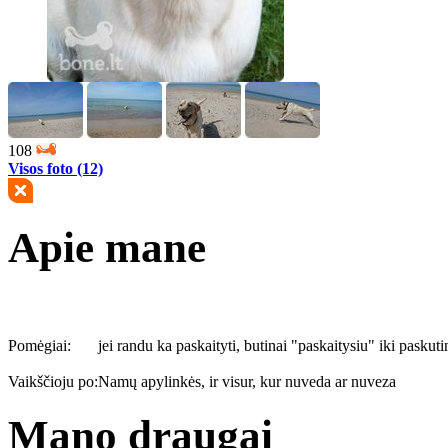
108
Visos foto (12)
Apie mane
Pomėgiai:
jei randu ka paskaityti, butinai "paskaitysiu" iki pask
Vaikščioju po:
Namų apylinkės, ir visur, kur nuveda ar nuveza
Mano draugai