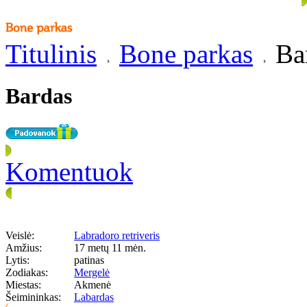
Titulinis
Bone parkas
Ba
Bardas
Komentuok
Veislė:
Labradoro retriveris
Amžius:
17 metų 11 mėn.
Lytis:
patinas
Zodiakas:
Mergelė
Miestas:
Akmenė
Šeimininkas:
Labardas