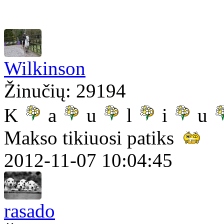
Wilkinson
Žinučių: 29194
K
a
u
l
i
u
Makso tikiuosi patiks
2012-11-07 10:04:45
rasado