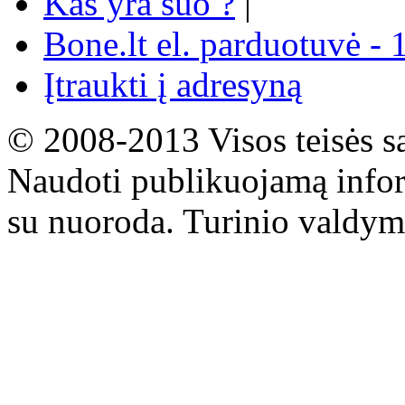
Kas yra šuo ?
|
Bone.lt el. parduotuvė - 
Įtraukti į adresyną
© 2008-2013 Visos teisės s
Naudoti publikuojamą infor
su nuoroda. Turinio valdym