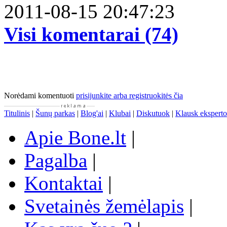
2011-08-15 20:47:23
Visi komentarai (74)
Norėdami komentuoti
prisijunkite arba registruokitės čia
Titulinis
|
Šunų parkas
|
Blog'ai
|
Klubai
|
Diskutuok
|
Klausk eksperto
Apie Bone.lt
|
Pagalba
|
Kontaktai
|
Svetainės žemėlapis
|