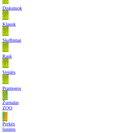
Diskutuok
Klausk
Skelbimai
Rask
Veislės
Pramogos
Žurnalas
ZOO
Prekės
šunims