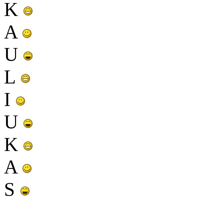
K
A
U
L
I
U
K
A
S