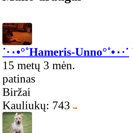
˙·٠•°˚Hameris-Unno°˚•٠·˙
15 metų 3 mėn.
patinas
Biržai
Kauliukų: 743