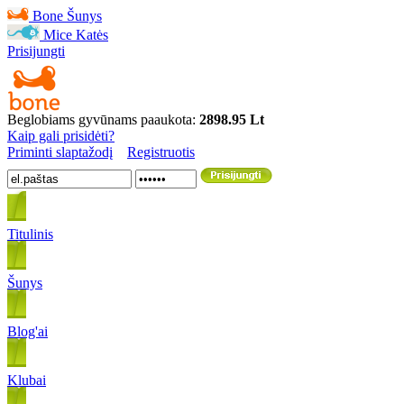
Bone
Šunys
Mice
Katės
Prisijungti
Beglobiams gyvūnams paaukota:
2898.95 Lt
Kaip gali prisidėti?
Priminti slaptažodį
Registruotis
Titulinis
Šunys
Blog'ai
Klubai