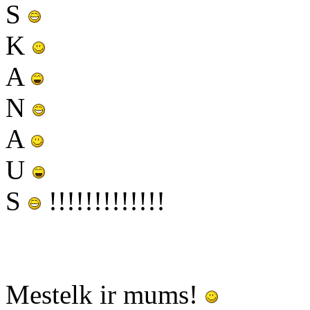
S
K
A
N
A
U
S
!!!!!!!!!!!!!
Mestelk ir mums!