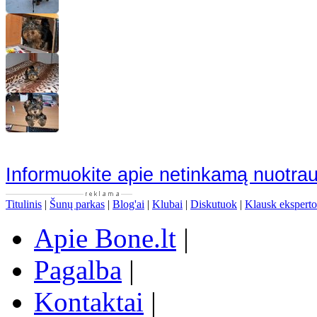
Informuokite apie netinkamą nuotra
Titulinis
|
Šunų parkas
|
Blog'ai
|
Klubai
|
Diskutuok
|
Klausk eksperto
Apie Bone.lt
|
Pagalba
|
Kontaktai
|