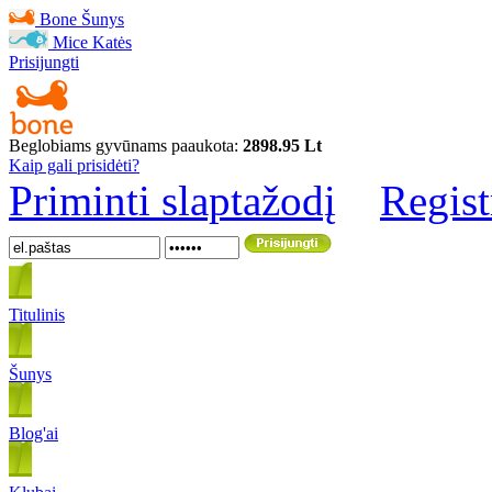
Bone
Šunys
Mice
Katės
Prisijungti
Beglobiams gyvūnams paaukota:
2898.95 Lt
Kaip gali prisidėti?
Priminti slaptažodį
Regist
Titulinis
Šunys
Blog'ai