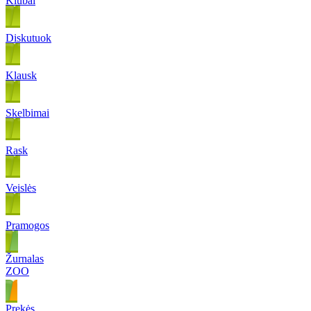
Klubai
Diskutuok
Klausk
Skelbimai
Rask
Veislės
Pramogos
Žurnalas
ZOO
Prekės