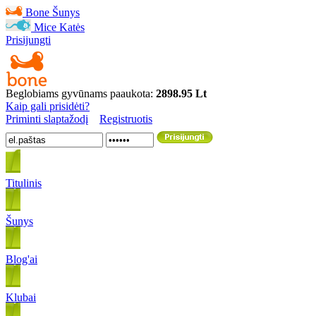
Bone
Šunys
Mice
Katės
Prisijungti
Beglobiams gyvūnams paaukota:
2898.95 Lt
Kaip gali prisidėti?
Priminti slaptažodį
Registruotis
Titulinis
Šunys
Blog'ai
Klubai