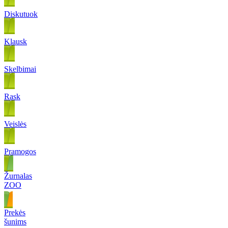
Diskutuok
Klausk
Skelbimai
Rask
Veislės
Pramogos
Žurnalas
ZOO
Prekės
šunims