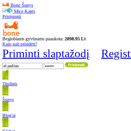
Bone
Šunys
Mice
Katės
Prisijungti
Beglobiams gyvūnams paaukota:
2898.95 Lt
Kaip gali prisidėti?
Priminti slaptažodį
Regist
Titulinis
Šunys
Blog'ai