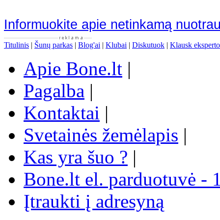
Informuokite apie netinkamą nuotra
Titulinis
|
Šunų parkas
|
Blog'ai
|
Klubai
|
Diskutuok
|
Klausk eksperto
Apie Bone.lt
|
Pagalba
|
Kontaktai
|
Svetainės žemėlapis
|
Kas yra šuo ?
|
Bone.lt el. parduotuvė - 
Įtraukti į adresyną