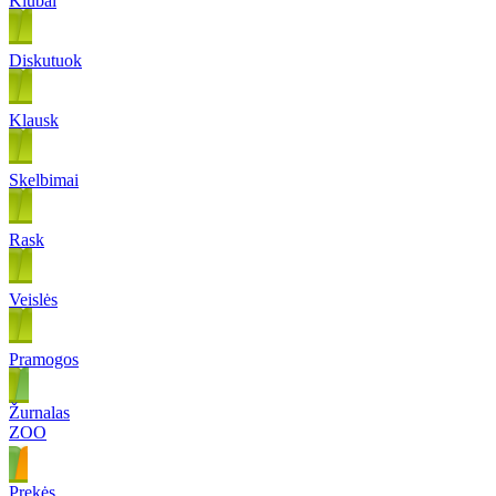
Klubai
Diskutuok
Klausk
Skelbimai
Rask
Veislės
Pramogos
Žurnalas
ZOO
Prekės