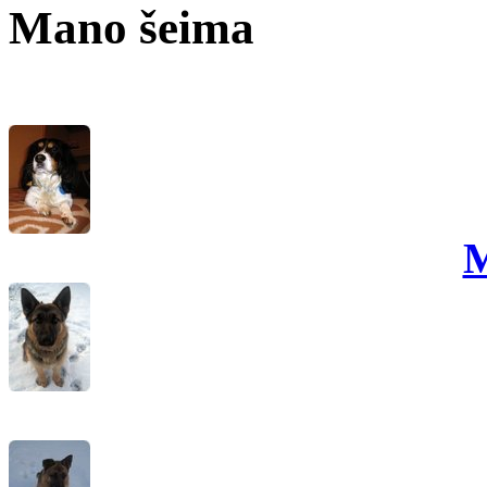
Mano šeima
M