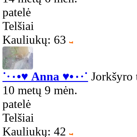
patelė
Telšiai
Kauliukų: 63
˙·٠•♥ Anna ♥•٠·˙
Jorkšyro t
10 metų 9 mėn.
patelė
Telšiai
Kauliukų: 42