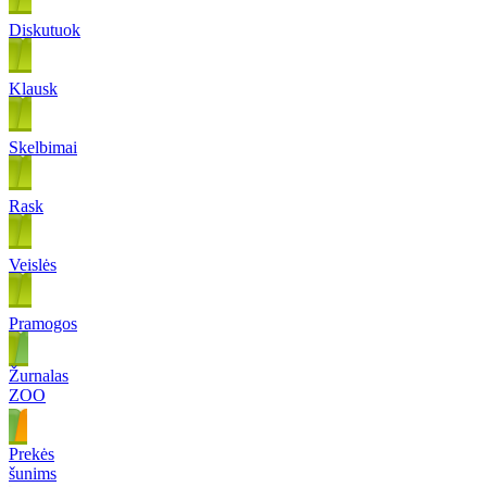
Diskutuok
Klausk
Skelbimai
Rask
Veislės
Pramogos
Žurnalas
ZOO
Prekės
šunims