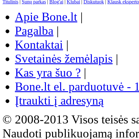
Titulinis
|
Šunų parkas
|
Blog'ai
|
Klubai
|
Diskutuok
|
Klausk eksperto
Apie Bone.lt
|
Pagalba
|
Kontaktai
|
Svetainės žemėlapis
|
Kas yra šuo ?
|
Bone.lt el. parduotuvė - 
Įtraukti į adresyną
© 2008-2013 Visos teisės s
Naudoti publikuojamą infor