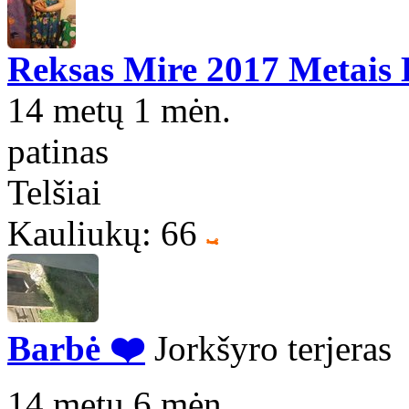
Reksas Mire 2017 Metais
14 metų 1 mėn.
patinas
Telšiai
Kauliukų: 66
Barbė ❤️
Jorkšyro terjeras
14 metų 6 mėn.