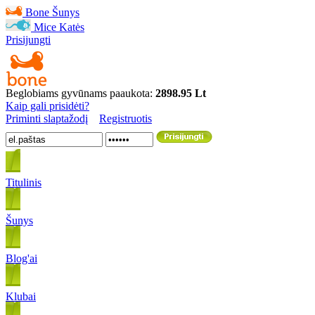
Bone
Šunys
Mice
Katės
Prisijungti
Beglobiams gyvūnams paaukota:
2898.95 Lt
Kaip gali prisidėti?
Priminti slaptažodį
Registruotis
Titulinis
Šunys
Blog'ai
Klubai