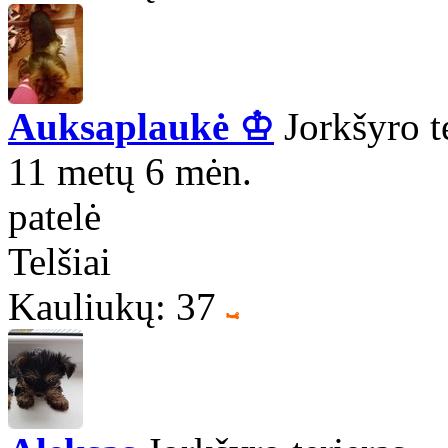
Auksaplaukė ♔
Jorkšyro t
11 metų 6 mėn.
patelė
Telšiai
Kauliukų: 37