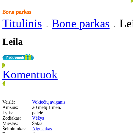
Titulinis
Bone parkas
Lei
Leila
Komentuok
Veislė:
Vokiečių aviganis
Amžius:
20 metų 1 mėn.
Lytis:
patelė
Zodiakas:
Vėžys
Miestas:
Šakiai
Šeimininkas:
Aigusukas