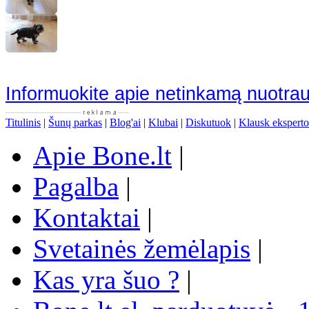
Informuokite apie netinkamą nuotra
Titulinis
|
Šunų parkas
|
Blog'ai
|
Klubai
|
Diskutuok
|
Klausk eksperto
Apie Bone.lt
|
Pagalba
|
Kontaktai
|
Svetainės žemėlapis
|
Kas yra šuo ?
|