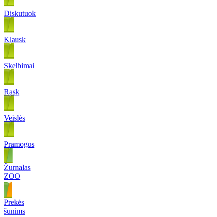
Diskutuok
Klausk
Skelbimai
Rask
Veislės
Pramogos
Žurnalas
ZOO
Prekės
šunims