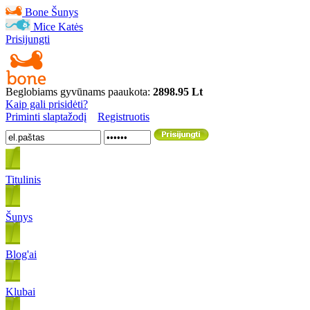
Bone
Šunys
Mice
Katės
Prisijungti
Beglobiams gyvūnams paaukota:
2898.95 Lt
Kaip gali prisidėti?
Priminti slaptažodį
Registruotis
Titulinis
Šunys
Blog'ai
Klubai