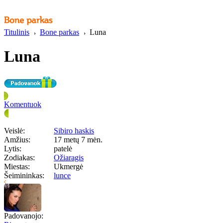
Titulinis
Bone parkas
Luna
Luna
Komentuok
Veislė:
Sibiro haskis
Amžius:
17 metų 7 mėn.
Lytis:
patelė
Zodiakas:
Ožiaragis
Miestas:
Ukmergė
Šeimininkas:
lunce
Padovanojo: