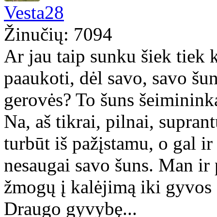
Vesta28
Žinučių: 7094
Ar jau taip sunku šiek tiek
paaukoti, dėl savo, savo šun
gerovės? To šuns šeiminin
Na, aš tikrai, pilnai, supran
turbūt iš pažįstamu, o gal i
nesaugai savo šuns. Man ir 
žmogų į kalėjimą iki gyvos 
Draugo gyvybę...