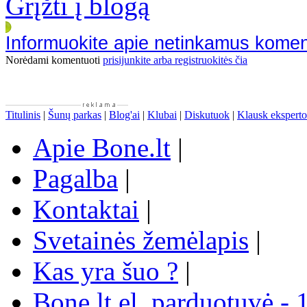
Grįžti į blogą
Informuokite apie netinkamus kome
Norėdami komentuoti
prisijunkite arba registruokitės čia
Titulinis
|
Šunų parkas
|
Blog'ai
|
Klubai
|
Diskutuok
|
Klausk eksperto
Apie Bone.lt
|
Pagalba
|
Kontaktai
|
Svetainės žemėlapis
|
Kas yra šuo ?
|
Bone.lt el. parduotuvė - 