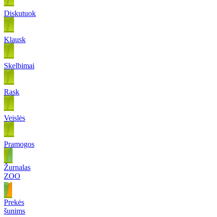
Diskutuok
Klausk
Skelbimai
Rask
Veislės
Pramogos
Žurnalas
ZOO
Prekės
šunims