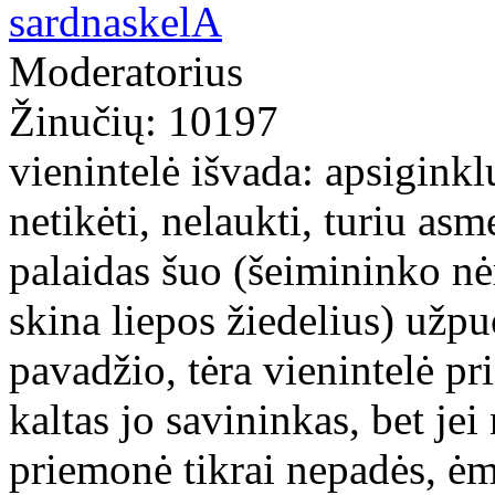
sardnaskelA
Moderatorius
Žinučių: 10197
vienintelė išvada: apsiginkl
netikėti, nelaukti, turiu asm
palaidas šuo (šeimininko nė
skina liepos žiedelius) užp
pavadžio, tėra vienintelė p
kaltas jo savininkas, bet jei 
priemonė tikrai nepadės, ėm