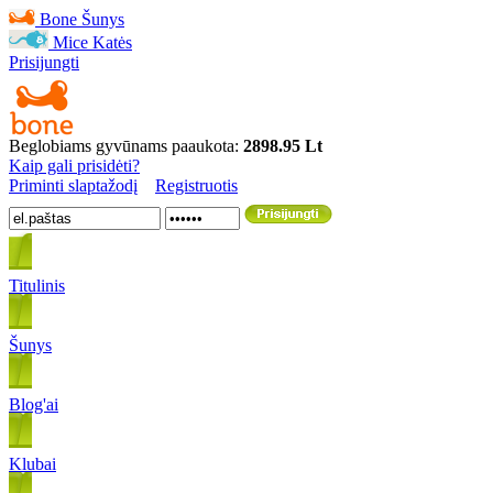
Bone
Šunys
Mice
Katės
Prisijungti
Beglobiams gyvūnams paaukota:
2898.95 Lt
Kaip gali prisidėti?
Priminti slaptažodį
Registruotis
Titulinis
Šunys
Blog'ai
Klubai