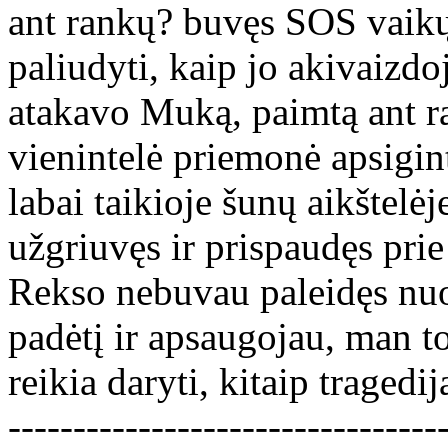
ant rankų? buvęs SOS vaikų
paliudyti, kaip jo akivaizd
atakavo Muką, paimtą ant r
vienintelė priemonė apsigint
labai taikioje šunų aikštelė
užgriuvęs ir prispaudęs prie
Rekso nebuvau paleidęs nuo
padėtį ir apsaugojau, man t
reikia daryti, kitaip tragedi
---------------------------------