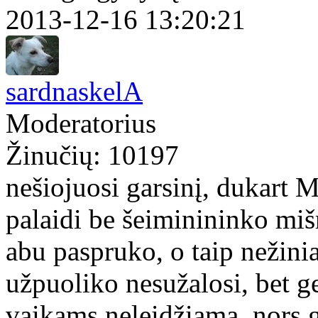
2013-12-16 13:20:21
sardnaskelA
Moderatorius
Žinučių: 10197
nešiojuosi garsinį, dukart 
palaidi be šeiminininko miš
abu paspruko, o taip nežini
užpuoliko nesužalosi, bet ge
vaikams neleidžiama, nors g