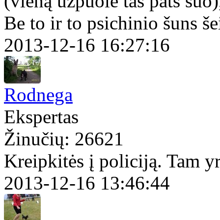
(vieną užpuolė tas pats šuo)
Be to ir to psichinio šuns š
2013-12-16 16:27:16
Rodnega
Ekspertas
Žinučių: 26621
Kreipkitės į policiją. Tam y
2013-12-16 13:46:44