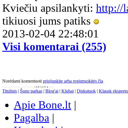
Kviečiu apsilankyti:
http://
tikiuosi jums patiks
2013-02-04 22:48:01
Visi komentarai (255)
Norėdami komentuoti
prisijunkite arba registruokitės čia
Titulinis
|
Šunų parkas
|
Blog'ai
|
Klubai
|
Diskutuok
|
Klausk eksperto
Apie Bone.lt
|
Pagalba
|