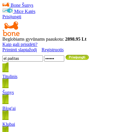
Bone
Šunys
Mice
Katės
Prisijungti
Beglobiams gyvūnams paaukota:
2898.95 Lt
Kaip gali prisidėti?
Priminti slaptažodį
Registruotis
Titulinis
Šunys
Blog'ai
Klubai