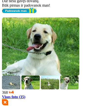
Dar nesu gavęs dovanų.
Būk pirmas ir padovanok man!
368
Visos foto (35)