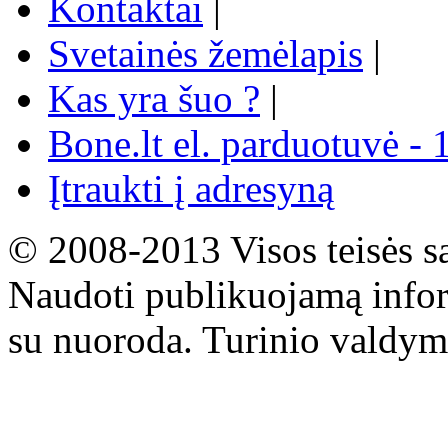
Kontaktai
|
Svetainės žemėlapis
|
Kas yra šuo ?
|
Bone.lt el. parduotuvė - 
Įtraukti į adresyną
© 2008-2013 Visos teisės s
Naudoti publikuojamą infor
su nuoroda. Turinio valdym