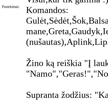
Pasiekimai:
Komandos:
Gulėt,Sėdėt,Šok,Bals
mane,Greta,Gaudyk,I
(nušautas),Aplink,Lip
Žino ką reiškia "Į la
"Namo","Geras!","Nor
Supranta žodžius: "K