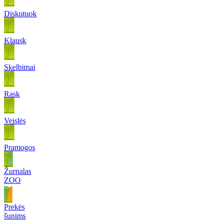
Diskutuok
Klausk
Skelbimai
Rask
Veislės
Pramogos
Žurnalas
ZOO
Prekės
šunims