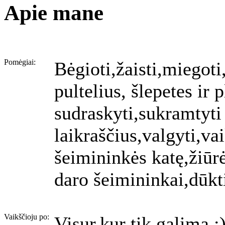
Apie mane
Pomėgiai:
Bėgioti,žaisti,miegoti
pultelius, šlepetes ir 
sudraskyti,sukramtyti 
laikraščius,valgyti,va
šeimininkės katę,žiūrė
daro šeimininkai,dūkti 
Vaikščioju po:
Visur,kur tik galima :