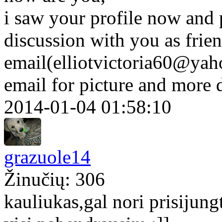
i saw your profile now and p
discussion with you as frie
email(elliotvictoria60@yah
email for picture and more 
2014-01-04 01:58:10
grazuole14
Žinučių: 306
kauliukas,gal nori prisijungt