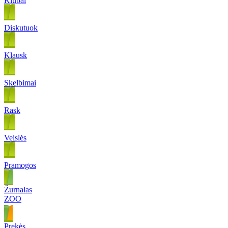
Klubai
Diskutuok
Klausk
Skelbimai
Rask
Veislės
Pramogos
Žurnalas
ZOO
Prekės