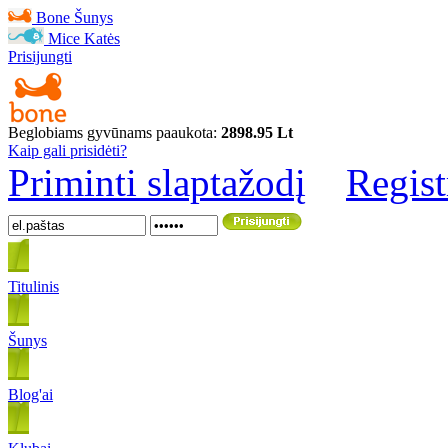
Bone
Šunys
Mice
Katės
Prisijungti
Beglobiams gyvūnams paaukota:
2898.95 Lt
Kaip gali prisidėti?
Priminti slaptažodį
Regist
Titulinis
Šunys
Blog'ai