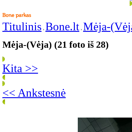
Titulinis
Bone.lt
Mėja-(Vėj
Mėja-(Vėja) (21 foto iš 28)
Kita >>
<< Ankstesnė