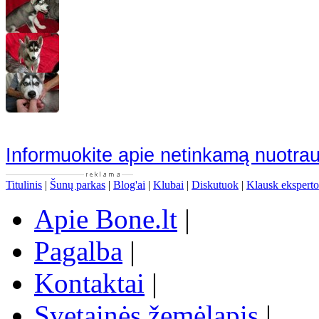
Informuokite apie netinkamą nuotra
Titulinis
|
Šunų parkas
|
Blog'ai
|
Klubai
|
Diskutuok
|
Klausk eksperto
Apie Bone.lt
|
Pagalba
|
Kontaktai
|
Svetainės žemėlapis
|