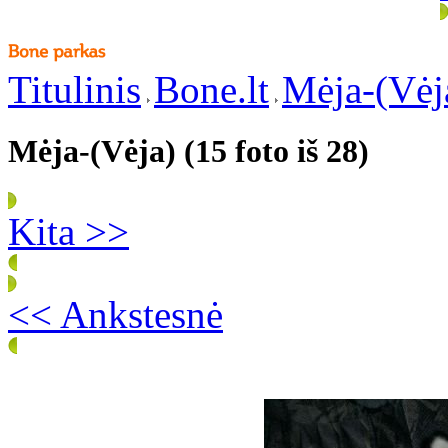
Titulinis
Bone.lt
Mėja-(Vėj
Mėja-(Vėja) (15 foto iš 28)
Kita >>
<< Ankstesnė