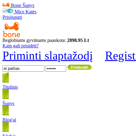
Bone
Šunys
Mice
Katės
Prisijungti
Beglobiams gyvūnams paaukota:
2898.95 Lt
Kaip gali prisidėti?
Priminti slaptažodį
Regist
Titulinis
Šunys
Blog'ai