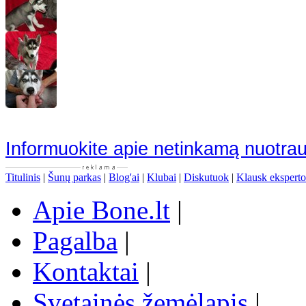
Informuokite apie netinkamą nuotra
Titulinis
|
Šunų parkas
|
Blog'ai
|
Klubai
|
Diskutuok
|
Klausk eksperto
Apie Bone.lt
|
Pagalba
|
Kontaktai
|
Svetainės žemėlapis
|