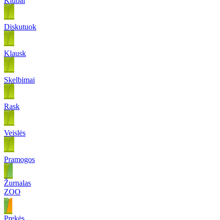
Klubai
Diskutuok
Klausk
Skelbimai
Rask
Veislės
Pramogos
Žurnalas
ZOO
Prekės