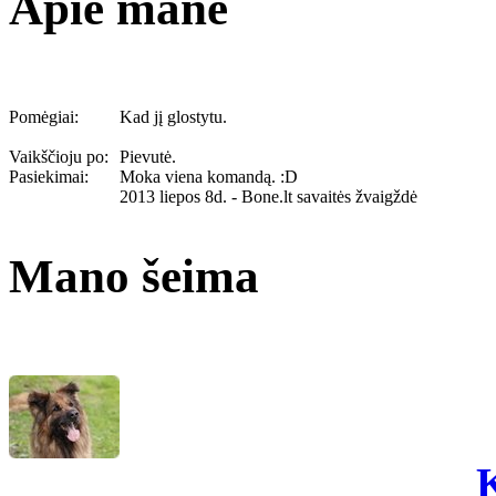
Apie mane
Pomėgiai:
Kad jį glostytu.
Vaikščioju po:
Pievutė.
Pasiekimai:
Moka viena komandą. :D
2013 liepos 8d. - Bone.lt savaitės žvaigždė
Mano šeima