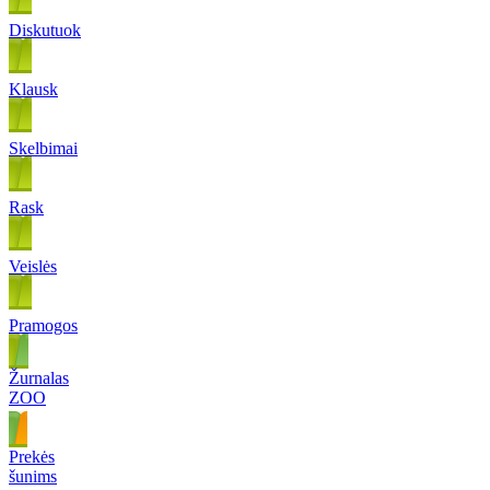
Diskutuok
Klausk
Skelbimai
Rask
Veislės
Pramogos
Žurnalas
ZOO
Prekės
šunims