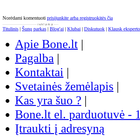
Norėdami komentuoti
prisijunkite arba registruokitės čia
Titulinis
|
Šunų parkas
|
Blog'ai
|
Klubai
|
Diskutuok
|
Klausk eksperto
Apie Bone.lt
|
Pagalba
|
Kontaktai
|
Svetainės žemėlapis
|
Kas yra šuo ?
|
Bone.lt el. parduotuvė - 
Įtraukti į adresyną