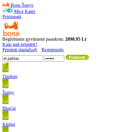
Bone
Šunys
Mice
Katės
Prisijungti
Beglobiams gyvūnams paaukota:
2898.95 Lt
Kaip gali prisidėti?
Priminti slaptažodį
Registruotis
Titulinis
Šunys
Blog'ai
Klubai