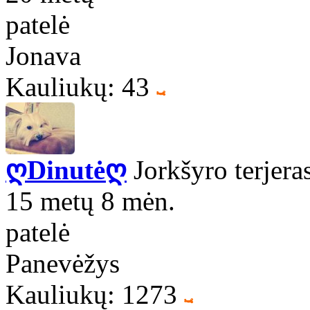
patelė
Jonava
Kauliukų: 43
ღDinutėღ
Jorkšyro terjera
15 metų 8 mėn.
patelė
Panevėžys
Kauliukų: 1273