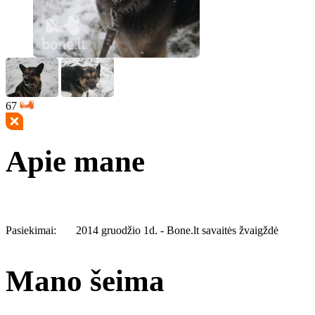
67
Apie mane
Pasiekimai:
2014 gruodžio 1d. - Bone.lt savaitės žvaigždė
Mano šeima