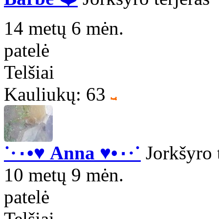
14 metų 6 mėn.
patelė
Telšiai
Kauliukų: 63
˙·٠•♥ Anna ♥•٠·˙
Jorkšyro t
10 metų 9 mėn.
patelė
Telšiai