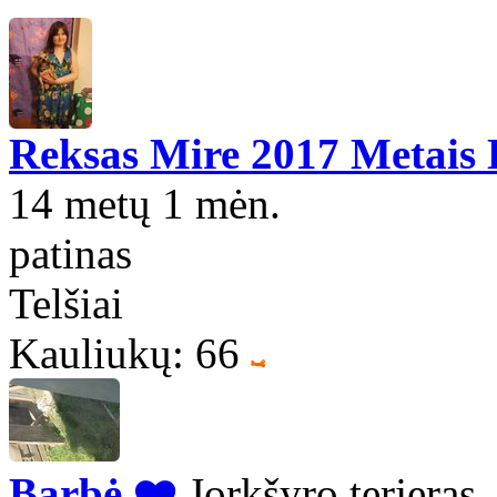
Reksas Mire 2017 Metais
14 metų 1 mėn.
patinas
Telšiai
Kauliukų: 66
Barbė ❤️
Jorkšyro terjeras