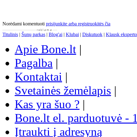
Norėdami komentuoti
prisijunkite arba registruokitės čia
Titulinis
|
Šunų parkas
|
Blog'ai
|
Klubai
|
Diskutuok
|
Klausk eksperto
Apie Bone.lt
|
Pagalba
|
Kontaktai
|
Svetainės žemėlapis
|
Kas yra šuo ?
|
Bone.lt el. parduotuvė - 
Įtraukti į adresyną