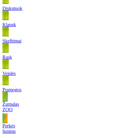
Diskutuok
Klausk
Skelbimai
Rask
Veislės
Pramogos
Žurnalas
ZOO
Prekės
šunims