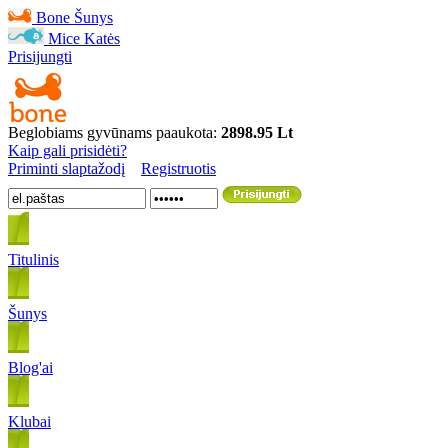
Bone
Šunys
Mice
Katės
Prisijungti
Beglobiams gyvūnams paaukota:
2898.95 Lt
Kaip gali prisidėti?
Priminti slaptažodį
Registruotis
Titulinis
Šunys
Blog'ai
Klubai