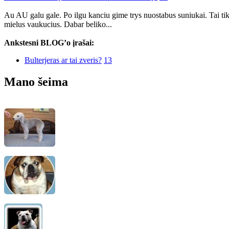
Au AU galu gale. Po ilgu kanciu gime trys nuostabus suniukai. Tai tikr
mielus vaukucius. Dabar beliko...
Ankstesni BLOG’o įrašai:
Bulterjeras ar tai zveris?
13
Mano šeima