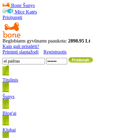
Bone
Šunys
Mice
Katės
Prisijungti
Beglobiams gyvūnams paaukota:
2898.95 Lt
Kaip gali prisidėti?
Priminti slaptažodį
Registruotis
Titulinis
Šunys
Blog'ai
Klubai