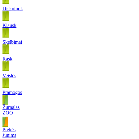
Diskutuok
Klausk
Skelbimai
Rask
Veislės
Pramogos
Žurnalas
ZOO
Prekės
šunims