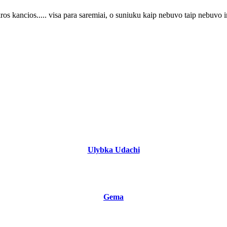
os kancios..... visa para saremiai, o suniuku kaip nebuvo taip nebuvo ir
Ulybka Udachi
Gema