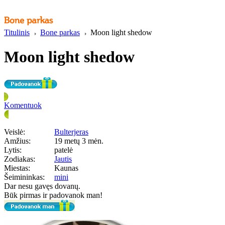
Titulinis
Bone parkas
Moon light shedow
Moon light shedow
Komentuok
Veislė:
Bulterjeras
Amžius:
19 metų 3 mėn.
Lytis:
patelė
Zodiakas:
Jautis
Miestas:
Kaunas
Šeimininkas:
mini
Dar nesu gavęs dovanų.
Būk pirmas ir padovanok man!