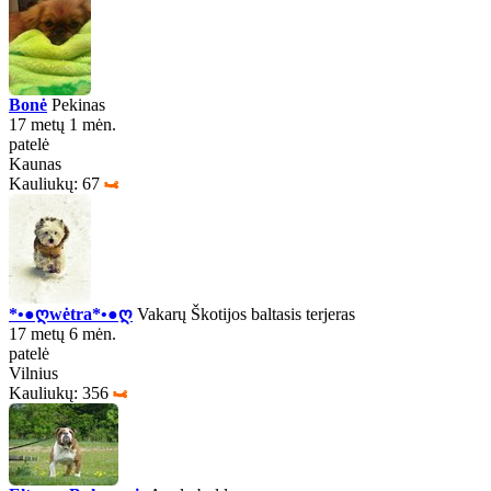
Bonė
Pekinas
17 metų 1 mėn.
patelė
Kaunas
Kauliukų: 67
*•●ღwėtra*•●ღ
Vakarų Škotijos baltasis terjeras
17 metų 6 mėn.
patelė
Vilnius
Kauliukų: 356