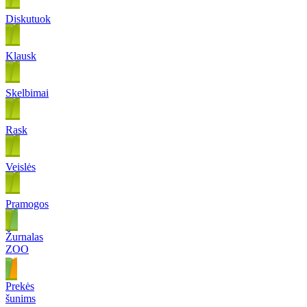
Diskutuok
Klausk
Skelbimai
Rask
Veislės
Pramogos
Žurnalas
ZOO
Prekės
šunims