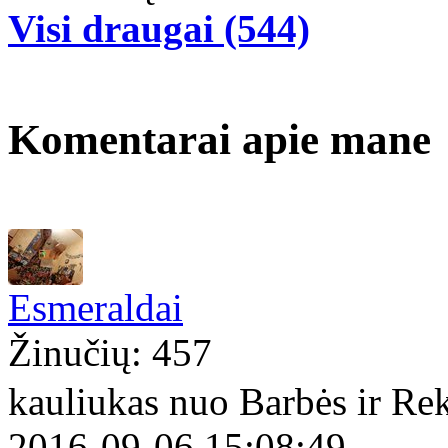
Visi draugai (544)
Komentarai apie mane
Esmeraldai
Žinučių: 457
kauliukas nuo Barbės ir Re
2016-09-06 15:08:49