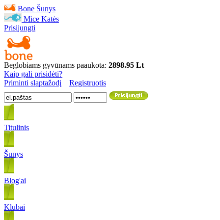
Bone
Šunys
Mice
Katės
Prisijungti
Beglobiams gyvūnams paaukota:
2898.95 Lt
Kaip gali prisidėti?
Priminti slaptažodį
Registruotis
Titulinis
Šunys
Blog'ai
Klubai