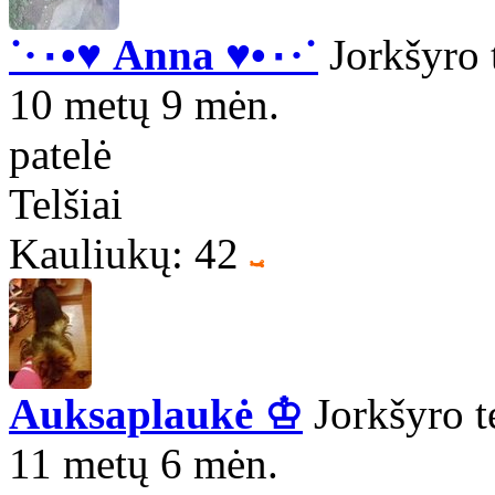
˙·٠•♥ Anna ♥•٠·˙
Jorkšyro t
10 metų 9 mėn.
patelė
Telšiai
Kauliukų: 42
Auksaplaukė ♔
Jorkšyro t
11 metų 6 mėn.