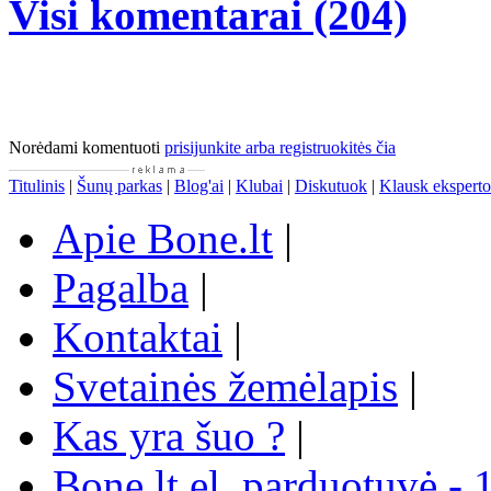
Visi komentarai (204)
Norėdami komentuoti
prisijunkite arba registruokitės čia
Titulinis
|
Šunų parkas
|
Blog'ai
|
Klubai
|
Diskutuok
|
Klausk eksperto
Apie Bone.lt
|
Pagalba
|
Kontaktai
|
Svetainės žemėlapis
|
Kas yra šuo ?
|
Bone.lt el. parduotuvė - 