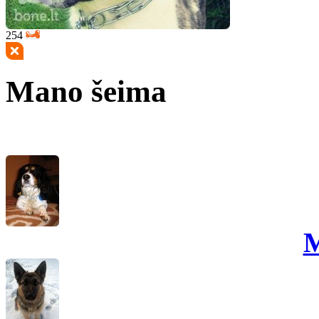
254
Mano šeima
M