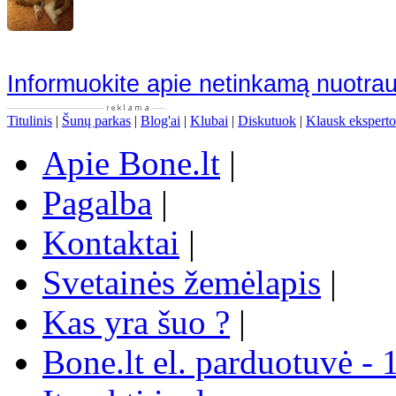
Informuokite apie netinkamą nuotra
Titulinis
|
Šunų parkas
|
Blog'ai
|
Klubai
|
Diskutuok
|
Klausk eksperto
Apie Bone.lt
|
Pagalba
|
Kontaktai
|
Svetainės žemėlapis
|
Kas yra šuo ?
|
Bone.lt el. parduotuvė - 