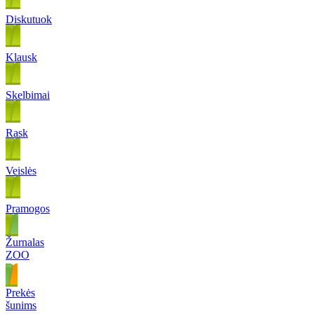
Diskutuok
Klausk
Skelbimai
Rask
Veislės
Pramogos
Žurnalas
ZOO
Prekės
šunims