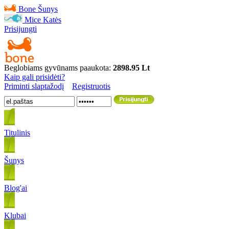
Bone
Šunys
Mice
Katės
Prisijungti
Beglobiams gyvūnams paaukota:
2898.95 Lt
Kaip gali prisidėti?
Priminti slaptažodį
Registruotis
Titulinis
Šunys
Blog'ai
Klubai