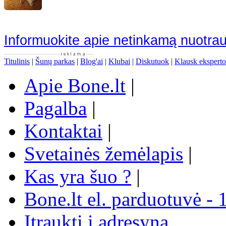
Informuokite apie netinkamą nuotra
Titulinis
|
Šunų parkas
|
Blog'ai
|
Klubai
|
Diskutuok
|
Klausk eksperto
Apie Bone.lt
|
Pagalba
|
Kontaktai
|
Svetainės žemėlapis
|
Kas yra šuo ?
|
Bone.lt el. parduotuvė - 
Įtraukti į adresyną