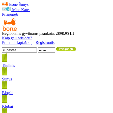
Bone
Šunys
Mice
Katės
Prisijungti
Beglobiams gyvūnams paaukota:
2898.95 Lt
Kaip gali prisidėti?
Priminti slaptažodį
Registruotis
Titulinis
Šunys
Blog'ai
Klubai