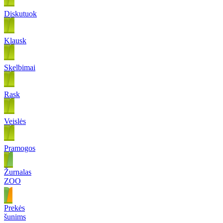
Diskutuok
Klausk
Skelbimai
Rask
Veislės
Pramogos
Žurnalas
ZOO
Prekės
šunims