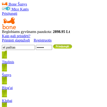
Bone
Šunys
Mice
Katės
Prisijungti
Beglobiams gyvūnams paaukota:
2898.95 Lt
Kaip gali prisidėti?
Priminti slaptažodį
Registruotis
Titulinis
Šunys
Blog'ai
Klubai