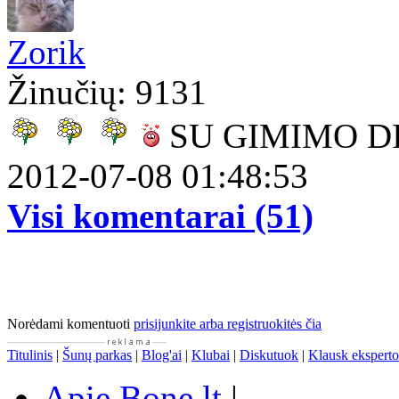
Zorik
Žinučių: 9131
SU GIMIMO D
2012-07-08 01:48:53
Visi komentarai (51)
Norėdami komentuoti
prisijunkite arba registruokitės čia
Titulinis
|
Šunų parkas
|
Blog'ai
|
Klubai
|
Diskutuok
|
Klausk eksperto
Apie Bone.lt
|