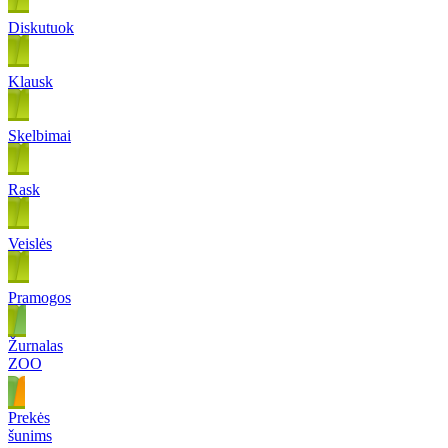
Diskutuok
Klausk
Skelbimai
Rask
Veislės
Pramogos
Žurnalas
ZOO
Prekės
šunims