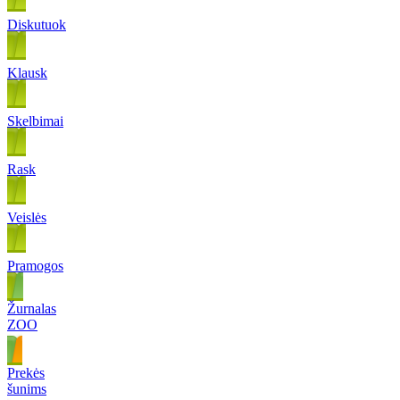
Diskutuok
Klausk
Skelbimai
Rask
Veislės
Pramogos
Žurnalas
ZOO
Prekės
šunims