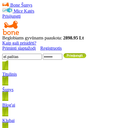
Bone
Šunys
Mice
Katės
Prisijungti
Beglobiams gyvūnams paaukota:
2898.95 Lt
Kaip gali prisidėti?
Priminti slaptažodį
Registruotis
Titulinis
Šunys
Blog'ai
Klubai