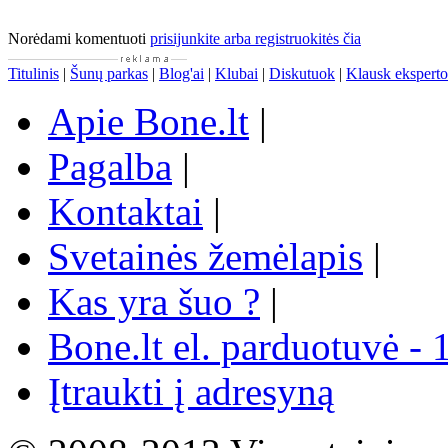
Norėdami komentuoti
prisijunkite arba registruokitės čia
Titulinis
|
Šunų parkas
|
Blog'ai
|
Klubai
|
Diskutuok
|
Klausk eksperto
Apie Bone.lt
|
Pagalba
|
Kontaktai
|
Svetainės žemėlapis
|
Kas yra šuo ?
|
Bone.lt el. parduotuvė - 
Įtraukti į adresyną