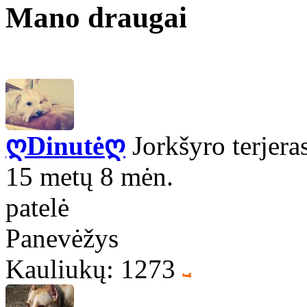
Mano draugai
ღDinutėღ
Jorkšyro terjera
15 metų 8 mėn.
patelė
Panevėžys
Kauliukų: 1273