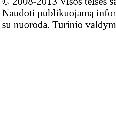
© 2008-2013 Visos teisės s
Naudoti publikuojamą infor
su nuoroda. Turinio valdym