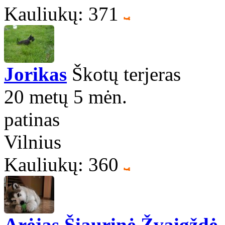
Kauliukų: 371
Jorikas
Škotų terjeras
20 metų 5 mėn.
patinas
Vilnius
Kauliukų: 360
Arėjas Šiaurinė Žvaigždė