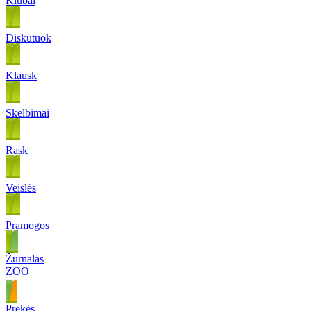
Klubai
Diskutuok
Klausk
Skelbimai
Rask
Veislės
Pramogos
Žurnalas
ZOO
Prekės