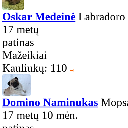
Oskar Medeinė
Labradoro r
17 metų
patinas
Mažeikiai
Kauliukų: 110
Domino Naminukas
Mops
17 metų 10 mėn.
patinas