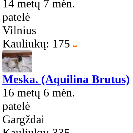
14 metų 7 mėn.
patelė
Vilnius
Kauliukų: 175
Meska. (Aquilina Brutus)
16 metų 6 mėn.
patelė
Gargždai
Kauliukų: 335