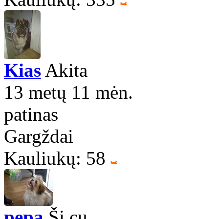
Kias
Akita
13 metų 11 mėn.
patinas
Gargždai
Kauliukų: 58
pepa
Ši cu