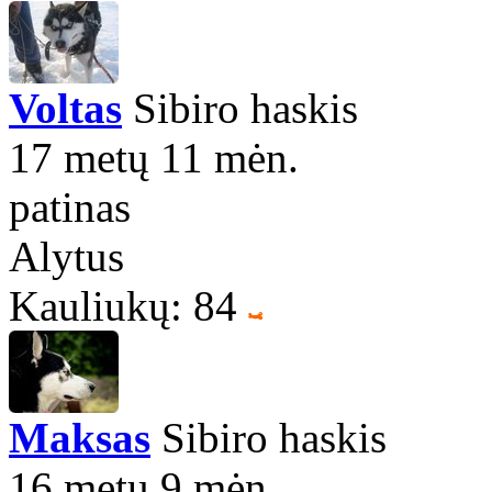
Voltas
Sibiro haskis
17 metų 11 mėn.
patinas
Alytus
Kauliukų: 84
Maksas
Sibiro haskis
16 metų 9 mėn.