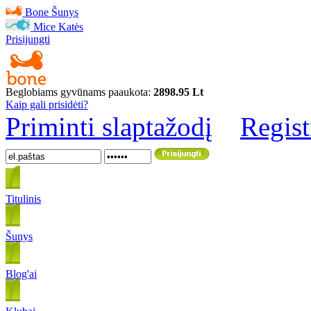
Bone
Šunys
Mice
Katės
Prisijungti
Beglobiams gyvūnams paaukota:
2898.95 Lt
Kaip gali prisidėti?
Priminti slaptažodį
Regist
Titulinis
Šunys
Blog'ai