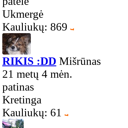
patelė
Ukmergė
Kauliukų: 869
RIKIS :DD
Mišrūnas
21 metų 4 mėn.
patinas
Kretinga
Kauliukų: 61