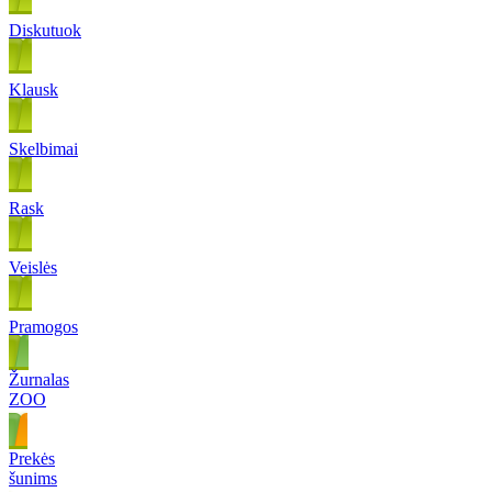
Diskutuok
Klausk
Skelbimai
Rask
Veislės
Pramogos
Žurnalas
ZOO
Prekės
šunims