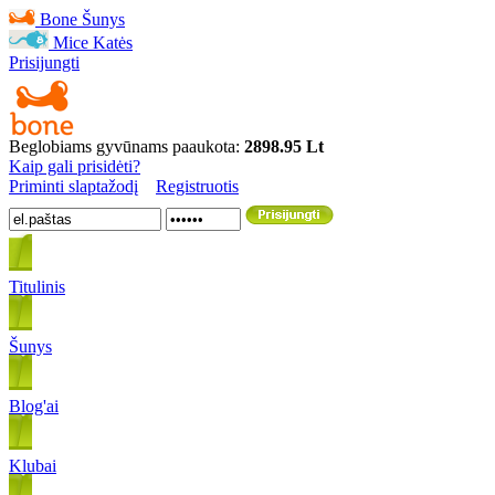
Bone
Šunys
Mice
Katės
Prisijungti
Beglobiams gyvūnams paaukota:
2898.95 Lt
Kaip gali prisidėti?
Priminti slaptažodį
Registruotis
Titulinis
Šunys
Blog'ai
Klubai