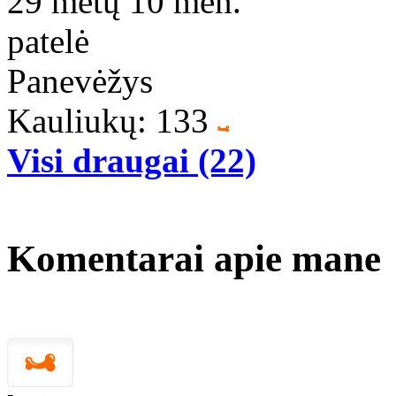
29 metų 10 mėn.
patelė
Panevėžys
Kauliukų: 133
Visi draugai (22)
Komentarai apie mane