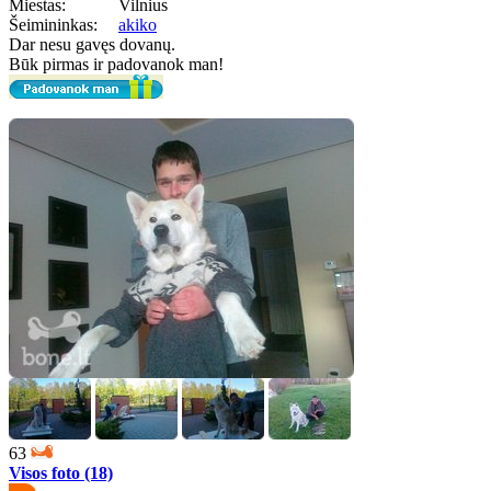
Miestas:
Vilnius
Šeimininkas:
akiko
Dar nesu gavęs dovanų.
Būk pirmas ir padovanok man!
63
Visos foto (18)