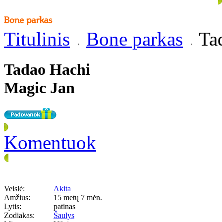
Titulinis
Bone parkas
Tad
Tadao Hachi
Magic Jan
Komentuok
Veislė:
Akita
Amžius:
15 metų 7 mėn.
Lytis:
patinas
Zodiakas:
Šaulys