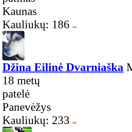
Kaunas
Kauliukų: 186
Džina Eilinė Dvarniaška
M
18 metų
patelė
Panevėžys
Kauliukų: 233