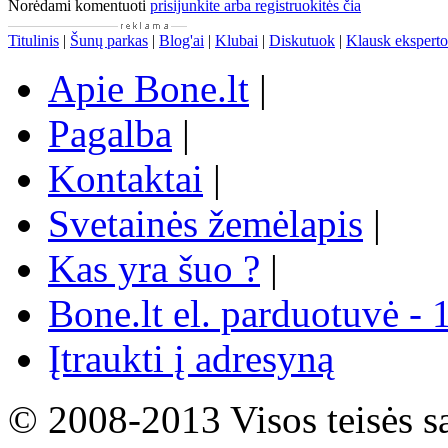
Norėdami komentuoti
prisijunkite arba registruokitės čia
Titulinis
|
Šunų parkas
|
Blog'ai
|
Klubai
|
Diskutuok
|
Klausk eksperto
Apie Bone.lt
|
Pagalba
|
Kontaktai
|
Svetainės žemėlapis
|
Kas yra šuo ?
|
Bone.lt el. parduotuvė - 
Įtraukti į adresyną
© 2008-2013 Visos teisės s