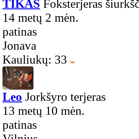
TIKAS
Foksterjeras šiurkš
14 metų 2 mėn.
patinas
Jonava
Kauliukų: 33
Leo
Jorkšyro terjeras
13 metų 10 mėn.
patinas
Vilnius