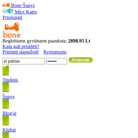
Bone
Šunys
Mice
Katės
Prisijungti
Beglobiams gyvūnams paaukota:
2898.95 Lt
Kaip gali prisidėti?
Priminti slaptažodį
Registruotis
Titulinis
Šunys
Blog'ai
Klubai