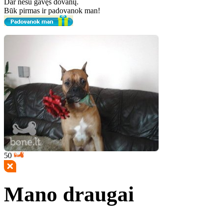
Dar nesu gavęs dovanų.
Būk pirmas ir padovanok man!
50
Mano draugai