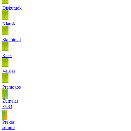
Diskutuok
Klausk
Skelbimai
Rask
Veislės
Pramogos
Žurnalas
ZOO
Prekės
šunims