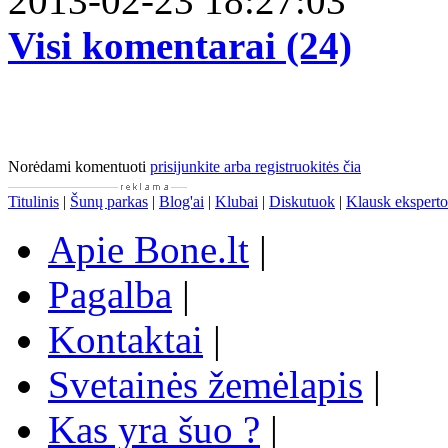
2013-02-23 18:27:03
Visi komentarai (24)
Norėdami komentuoti
prisijunkite arba registruokitės čia
Titulinis
|
Šunų parkas
|
Blog'ai
|
Klubai
|
Diskutuok
|
Klausk eksperto
Apie Bone.lt
|
Pagalba
|
Kontaktai
|
Svetainės žemėlapis
|
Kas yra šuo ?
|