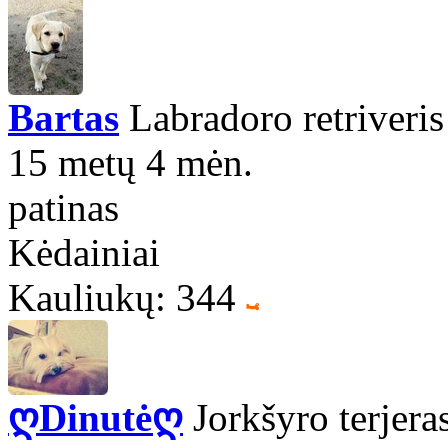
Bartas
Labradoro retriveris
15 metų 4 mėn.
patinas
Kėdainiai
Kauliukų: 344
ღDinutėღ
Jorkšyro terjera