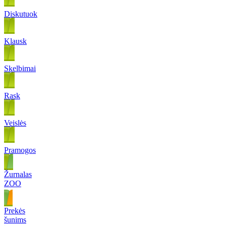
Diskutuok
Klausk
Skelbimai
Rask
Veislės
Pramogos
Žurnalas
ZOO
Prekės
šunims