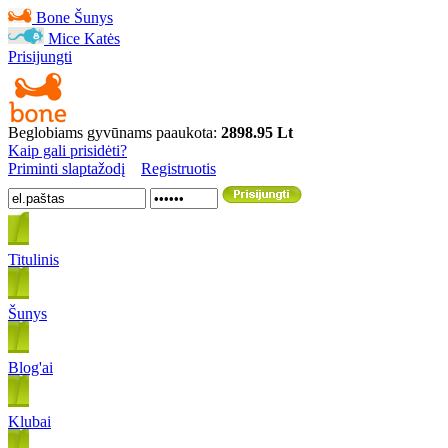
Bone
Šunys
Mice
Katės
Prisijungti
Beglobiams gyvūnams paaukota:
2898.95 Lt
Kaip gali prisidėti?
Priminti slaptažodį
Registruotis
Titulinis
Šunys
Blog'ai
Klubai