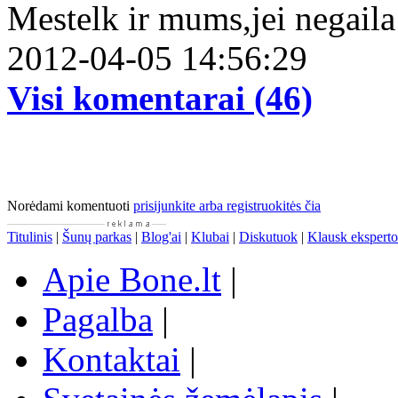
Mestelk ir mums,jei negail
2012-04-05 14:56:29
Visi komentarai (46)
Norėdami komentuoti
prisijunkite arba registruokitės čia
Titulinis
|
Šunų parkas
|
Blog'ai
|
Klubai
|
Diskutuok
|
Klausk eksperto
Apie Bone.lt
|
Pagalba
|
Kontaktai
|