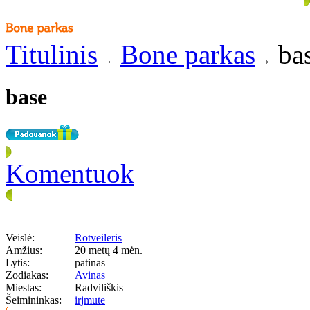
Titulinis
Bone parkas
ba
base
Komentuok
Veislė:
Rotveileris
Amžius:
20 metų 4 mėn.
Lytis:
patinas
Zodiakas:
Avinas
Miestas:
Radviliškis
Šeimininkas:
irjmute