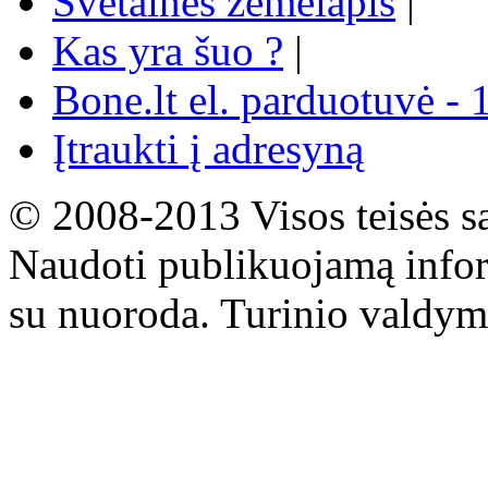
Svetainės žemėlapis
|
Kas yra šuo ?
|
Bone.lt el. parduotuvė - 
Įtraukti į adresyną
© 2008-2013 Visos teisės s
Naudoti publikuojamą infor
su nuoroda. Turinio valdym