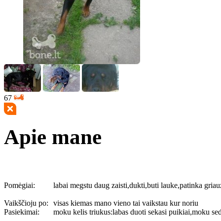
67
Apie mane
Pomėgiai:
labai megstu daug zaisti,dukti,buti lauke,patinka griau
Vaikščioju po:
visas kiemas mano vieno tai vaikstau kur noriu
Pasiekimai:
moku kelis triukus:labas duoti sekasi puikiai,moku se