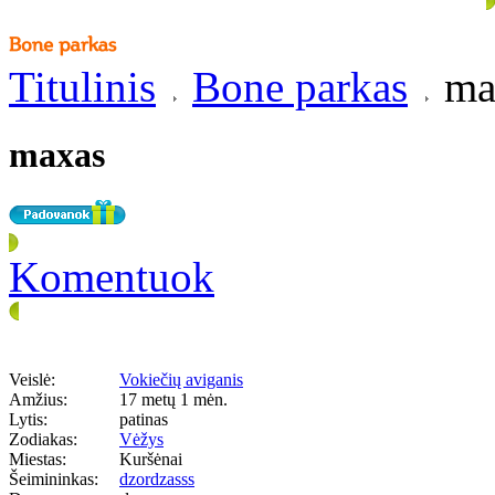
Titulinis
Bone parkas
ma
maxas
Komentuok
Veislė:
Vokiečių aviganis
Amžius:
17 metų 1 mėn.
Lytis:
patinas
Zodiakas:
Vėžys
Miestas:
Kuršėnai
Šeimininkas:
dzordzasss