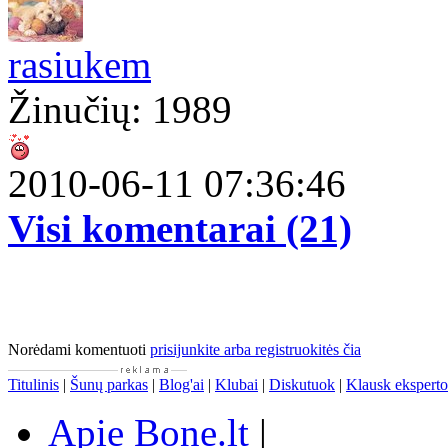
rasiukem
Žinučių: 1989
2010-06-11 07:36:46
Visi komentarai (21)
Norėdami komentuoti
prisijunkite arba registruokitės čia
Titulinis
|
Šunų parkas
|
Blog'ai
|
Klubai
|
Diskutuok
|
Klausk eksperto
Apie Bone.lt
|