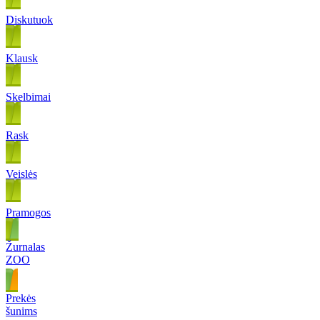
Diskutuok
Klausk
Skelbimai
Rask
Veislės
Pramogos
Žurnalas
ZOO
Prekės
šunims