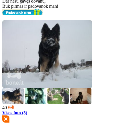
Dar nesu gavęs dovanų.
Būk pirmas ir padovanok man!
40
Visos foto (5)