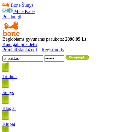
Bone
Šunys
Mice
Katės
Prisijungti
Beglobiams gyvūnams paaukota:
2898.95 Lt
Kaip gali prisidėti?
Priminti slaptažodį
Registruotis
Titulinis
Šunys
Blog'ai
Klubai