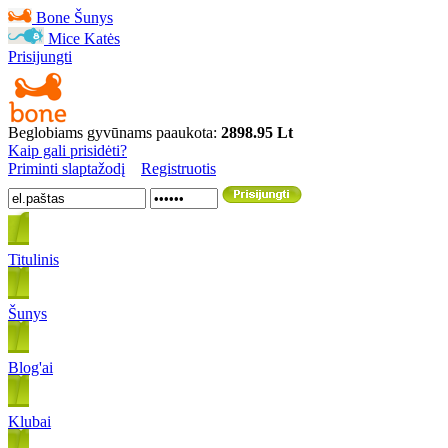
Bone
Šunys
Mice
Katės
Prisijungti
Beglobiams gyvūnams paaukota:
2898.95 Lt
Kaip gali prisidėti?
Priminti slaptažodį
Registruotis
Titulinis
Šunys
Blog'ai
Klubai