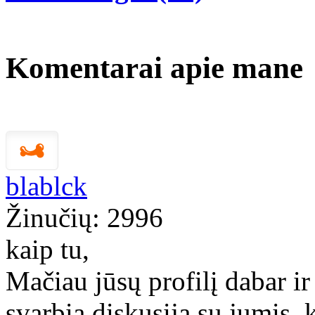
Komentarai apie mane
blablck
Žinučių: 2996
kaip tu,
Mačiau jūsų profilį dabar ir
svarbią diskusiją su jumis, 