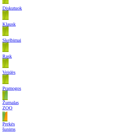
Diskutuok
Klausk
Skelbimai
Rask
Veislės
Pramogos
Žurnalas
ZOO
Prekės
šunims