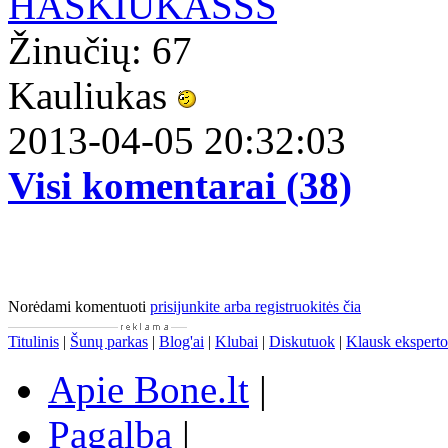
HASKIUKASSS
Žinučių: 67
Kauliukas
2013-04-05 20:32:03
Visi komentarai (38)
Norėdami komentuoti
prisijunkite arba registruokitės čia
Titulinis
|
Šunų parkas
|
Blog'ai
|
Klubai
|
Diskutuok
|
Klausk eksperto
Apie Bone.lt
|
Pagalba
|