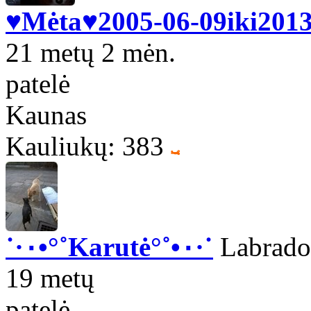
♥Mėta♥2005-06-09iki2013
21 metų 2 mėn.
patelė
Kaunas
Kauliukų: 383
˙·٠•°˚Karutė°˚•٠·˙
Labrador
19 metų
patelė