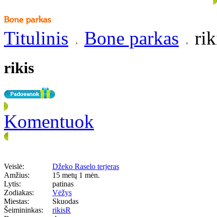
Titulinis
Bone parkas
rik
rikis
Komentuok
Veislė:
Džeko Raselo terjeras
Amžius:
15 metų 1 mėn.
Lytis:
patinas
Zodiakas:
Vėžys
Miestas:
Skuodas
Šeimininkas:
rikisR