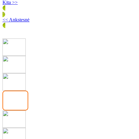
Kita >>
<< Ankstesnė