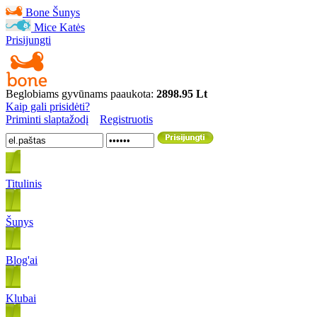
Bone
Šunys
Mice
Katės
Prisijungti
Beglobiams gyvūnams paaukota:
2898.95 Lt
Kaip gali prisidėti?
Priminti slaptažodį
Registruotis
Titulinis
Šunys
Blog'ai
Klubai