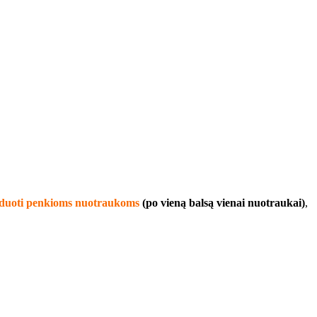
li duoti penkioms nuotraukoms
(po vieną balsą vienai nuotraukai)
,