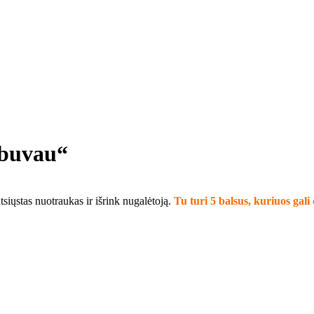
 buvau“
tsiųstas nuotraukas ir išrink nugalėtoją.
Tu turi 5 balsus, kuriuos ga