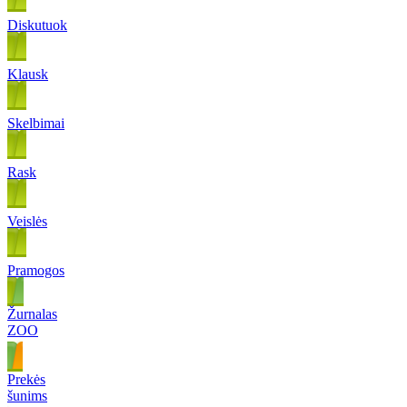
Diskutuok
Klausk
Skelbimai
Rask
Veislės
Pramogos
Žurnalas
ZOO
Prekės
šunims