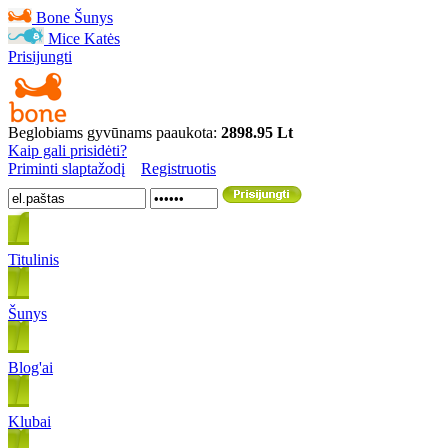
Bone
Šunys
Mice
Katės
Prisijungti
Beglobiams gyvūnams paaukota:
2898.95 Lt
Kaip gali prisidėti?
Priminti slaptažodį
Registruotis
Titulinis
Šunys
Blog'ai
Klubai