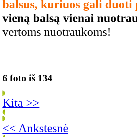
balsus, kuriuos gali duo
vieną balsą vienai nuotra
vertoms nuotraukoms!
6 foto iš 134
Kita >>
<< Ankstesnė