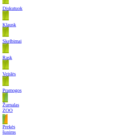
Diskutuok
Klausk
Skelbimai
Rask
Veislės
Pramogos
Žurnalas
ZOO
Prekės
šunims