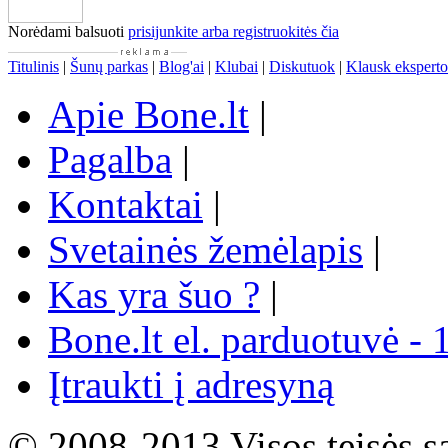
Norėdami balsuoti
prisijunkite arba registruokitės čia
Titulinis
|
Šunų parkas
|
Blog'ai
|
Klubai
|
Diskutuok
|
Klausk eksperto
Apie Bone.lt
|
Pagalba
|
Kontaktai
|
Svetainės žemėlapis
|
Kas yra šuo ?
|
Bone.lt el. parduotuvė - 
Įtraukti į adresyną
© 2008-2013 Visos teisės s