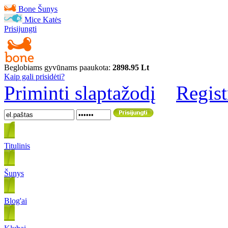
Bone
Šunys
Mice
Katės
Prisijungti
Beglobiams gyvūnams paaukota:
2898.95 Lt
Kaip gali prisidėti?
Priminti slaptažodį
Regist
Titulinis
Šunys
Blog'ai