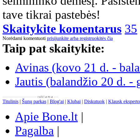
šeimininko dėmesį. Pasisten
tave tikrai pastebės!
Skaitykite komentarus
35
Norėdami komentuoti
prisijunkite arba registruokitės čia
Taip pat skaitykite:
Avinas (kovo 21 d. - bala
Jautis (balandžio 20 d. -
Titulinis
|
Šunų parkas
|
Blog'ai
|
Klubai
|
Diskutuok
|
Klausk eksperto
Apie Bone.lt
|
Pagalba
|