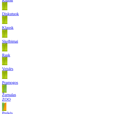
Klubai
Diskutuok
Klausk
Skelbimai
Rask
Veislės
Pramogos
Žurnalas
ZOO
Prekės