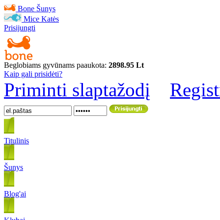
Bone
Šunys
Mice
Katės
Prisijungti
Beglobiams gyvūnams paaukota:
2898.95 Lt
Kaip gali prisidėti?
Priminti slaptažodį
Regist
Titulinis
Šunys
Blog'ai