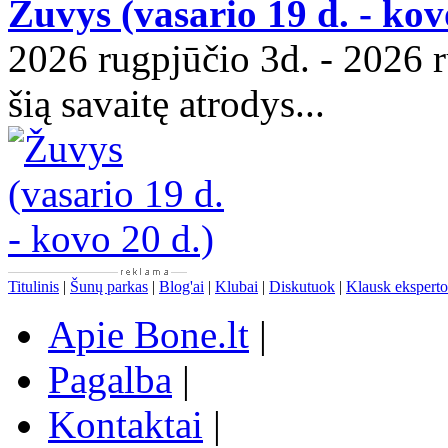
Žuvys (vasario 19 d. - kov
2026 rugpjūčio 3d. - 2026 r
šią savaitę atrodys...
Titulinis
|
Šunų parkas
|
Blog'ai
|
Klubai
|
Diskutuok
|
Klausk eksperto
Apie Bone.lt
|
Pagalba
|
Kontaktai
|