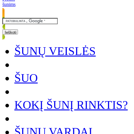
šunims
ŠUNŲ VEISLĖS
ŠUO
KOKĮ ŠUNĮ RINKTIS?
ŠUNŲ VARDAI