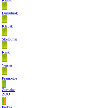
Klubai
Diskutuok
Klausk
Skelbimai
Rask
Veislės
Pramogos
Žurnalas
ZOO
Prekės