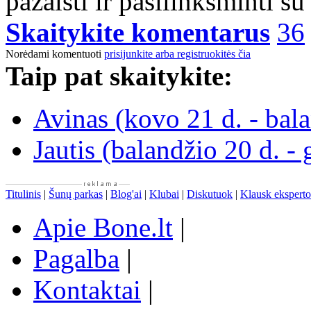
pažaisti ir pasilinksminti su
Skaitykite komentarus
36
Norėdami komentuoti
prisijunkite arba registruokitės čia
Taip pat skaitykite:
Avinas (kovo 21 d. - bala
Jautis (balandžio 20 d. -
Titulinis
|
Šunų parkas
|
Blog'ai
|
Klubai
|
Diskutuok
|
Klausk eksperto
Apie Bone.lt
|
Pagalba
|
Kontaktai
|