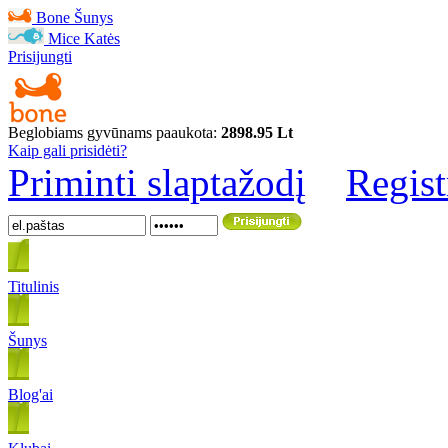
Bone
Šunys
Mice
Katės
Prisijungti
Beglobiams gyvūnams paaukota:
2898.95 Lt
Kaip gali prisidėti?
Priminti slaptažodį
Regist
Titulinis
Šunys
Blog'ai