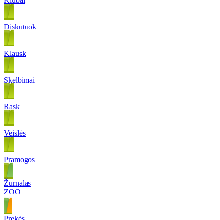
Klubai
Diskutuok
Klausk
Skelbimai
Rask
Veislės
Pramogos
Žurnalas
ZOO
Prekės