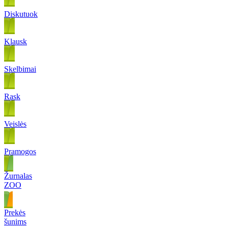
Diskutuok
Klausk
Skelbimai
Rask
Veislės
Pramogos
Žurnalas
ZOO
Prekės
šunims