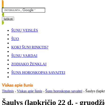
ŠUNŲ VEISLĖS
ŠUO
KOKĮ ŠUNĮ RINKTIS?
ŠUNŲ VARDAI
ZODIAKO ŽENKLAI
ŠUNS HOROSKOPAS SAVAITEI
Titulinis
Viskas apie šunis
Šuns horoskopas savaitei
Šaulys (lapkr
Šaulys (lapkričio 22 d. - gruodži