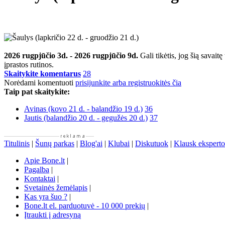
2026 rugpjūčio 3d. - 2026 rugpjūčio 9d.
Gali tikėtis, jog šią savai
įprastos rutinos.
Skaitykite komentarus
28
Norėdami komentuoti
prisijunkite arba registruokitės čia
Taip pat skaitykite:
Avinas (kovo 21 d. - balandžio 19 d.)
36
Jautis (balandžio 20 d. - gegužės 20 d.)
37
Titulinis
|
Šunų parkas
|
Blog'ai
|
Klubai
|
Diskutuok
|
Klausk eksperto
Apie Bone.lt
|
Pagalba
|
Kontaktai
|
Svetainės žemėlapis
|
Kas yra šuo ?
|
Bone.lt el. parduotuvė - 10 000 prekių
|
Įtraukti į adresyną