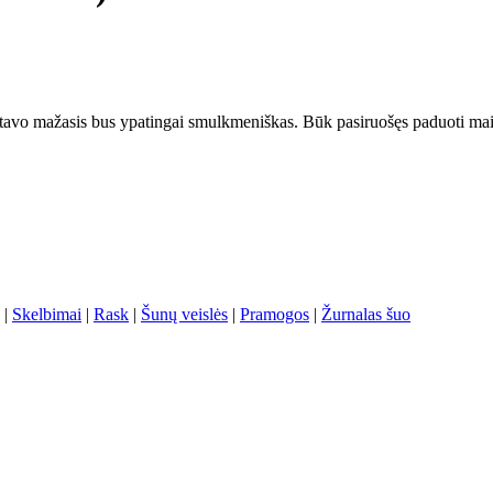
tę tavo mažasis bus ypatingai smulkmeniškas. Būk pasiruošęs paduoti mais
|
Skelbimai
|
Rask
|
Šunų veislės
|
Pramogos
|
Žurnalas šuo