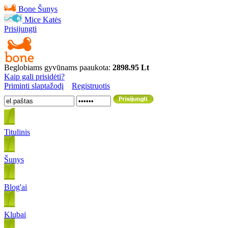
Bone
Šunys
Mice
Katės
Prisijungti
Beglobiams gyvūnams paaukota:
2898.95 Lt
Kaip gali prisidėti?
Priminti slaptažodį
Registruotis
Titulinis
Šunys
Blog'ai
Klubai