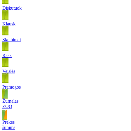
Diskutuok
Klausk
Skelbimai
Rask
Veislės
Pramogos
Žurnalas
ZOO
Prekės
šunims