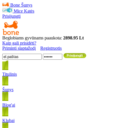
Bone
Šunys
Mice
Katės
Prisijungti
Beglobiams gyvūnams paaukota:
2898.95 Lt
Kaip gali prisidėti?
Priminti slaptažodį
Registruotis
Titulinis
Šunys
Blog'ai
Klubai