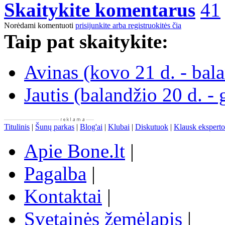
Skaitykite komentarus
41
Norėdami komentuoti
prisijunkite arba registruokitės čia
Taip pat skaitykite:
Avinas (kovo 21 d. - bala
Jautis (balandžio 20 d. -
Titulinis
|
Šunų parkas
|
Blog'ai
|
Klubai
|
Diskutuok
|
Klausk eksperto
Apie Bone.lt
|
Pagalba
|
Kontaktai
|
Svetainės žemėlapis
|