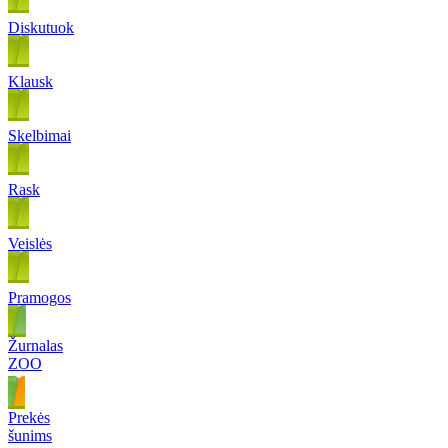
Diskutuok
Klausk
Skelbimai
Rask
Veislės
Pramogos
Žurnalas
ZOO
Prekės
šunims