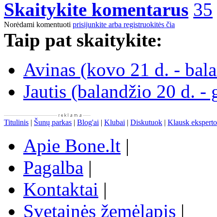
Skaitykite komentarus
35
Norėdami komentuoti
prisijunkite arba registruokitės čia
Taip pat skaitykite:
Avinas (kovo 21 d. - bala
Jautis (balandžio 20 d. -
Titulinis
|
Šunų parkas
|
Blog'ai
|
Klubai
|
Diskutuok
|
Klausk eksperto
Apie Bone.lt
|
Pagalba
|
Kontaktai
|
Svetainės žemėlapis
|