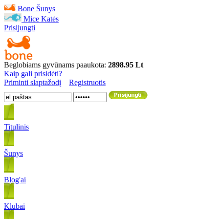
Bone
Šunys
Mice
Katės
Prisijungti
Beglobiams gyvūnams paaukota:
2898.95 Lt
Kaip gali prisidėti?
Priminti slaptažodį
Registruotis
Titulinis
Šunys
Blog'ai
Klubai