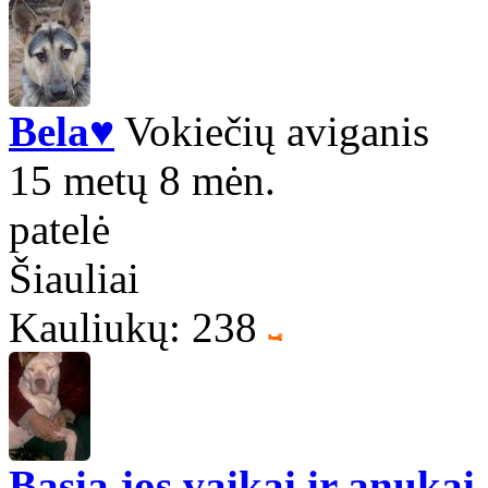
Bela♥
Vokiečių aviganis
15 metų 8 mėn.
patelė
Šiauliai
Kauliukų: 238
Basia,jos vaikai ir anukai