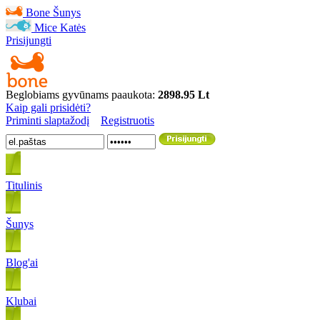
Bone
Šunys
Mice
Katės
Prisijungti
Beglobiams gyvūnams paaukota:
2898.95 Lt
Kaip gali prisidėti?
Priminti slaptažodį
Registruotis
Titulinis
Šunys
Blog'ai
Klubai