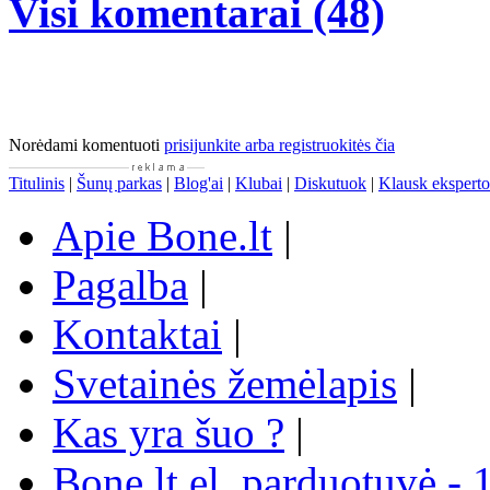
Visi komentarai (48)
Norėdami komentuoti
prisijunkite arba registruokitės čia
Titulinis
|
Šunų parkas
|
Blog'ai
|
Klubai
|
Diskutuok
|
Klausk eksperto
Apie Bone.lt
|
Pagalba
|
Kontaktai
|
Svetainės žemėlapis
|
Kas yra šuo ?
|
Bone.lt el. parduotuvė - 