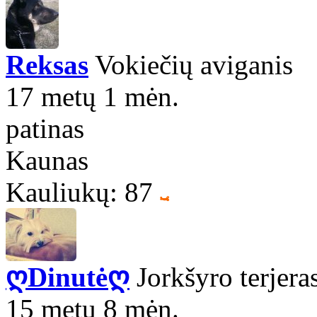
Reksas
Vokiečių aviganis
17 metų 1 mėn.
patinas
Kaunas
Kauliukų: 87
ღDinutėღ
Jorkšyro terjera
15 metų 8 mėn.