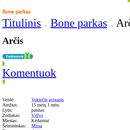
Titulinis
Bone parkas
Arč
Arčis
Komentuok
Veislė:
Vokiečių aviganis
Amžius:
15 metų 1 mėn.
Lytis:
patinas
Zodiakas:
Vėžys
Miestas:
Kėdainiai
Šeimininkas:
Missa