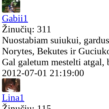
Gabii1
Žinučių: 311
Nuostabiam suiukui, gardu
Norytes, Bekutes ir Guciu
Gal galetum mestelti atgal,
2012-07-01 21:19:00
Lina1
Žinučių: 115