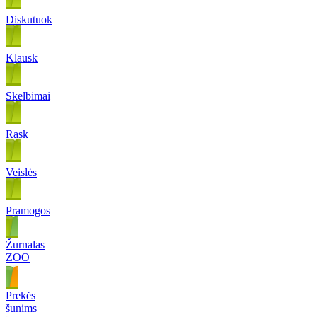
Diskutuok
Klausk
Skelbimai
Rask
Veislės
Pramogos
Žurnalas
ZOO
Prekės
šunims