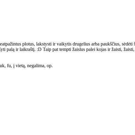
tpažintus plotus, lakstysti ir vaikytis drugelius arba paukščius, sėdėti š
alą ir laikraštį. :D Taip pat tempti žaislus palei kojas ir žaisti, žaisti, 
k, fu, į vietą, negalima, op.