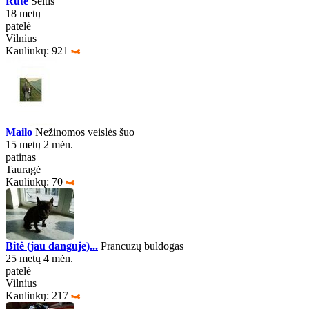
Rutė
Šeltis
18 metų
patelė
Vilnius
Kauliukų: 921
Mailo
Nežinomos veislės šuo
15 metų 2 mėn.
patinas
Tauragė
Kauliukų: 70
Bitė (jau danguje)...
Prancūzų buldogas
25 metų 4 mėn.
patelė
Vilnius
Kauliukų: 217