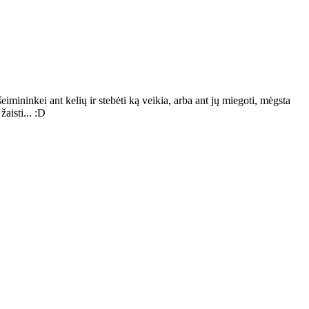
eimininkei ant kelių ir stebėti ką veikia, arba ant jų miegoti, mėgsta
žaisti... :D