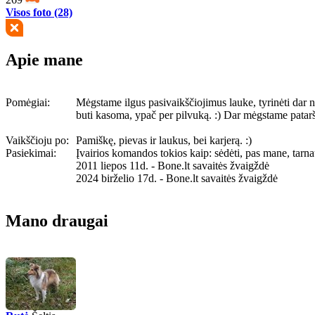
Visos foto (28)
Apie mane
Pomėgiai:
Mėgstame ilgus pasivaikščiojimus lauke, tyrinėti dar nea
buti kasoma, ypač per pilvuką. :) Dar mėgstame pataršyti p
Vaikščioju po:
Pamiškę, pievas ir laukus, bei karjerą. :)
Pasiekimai:
Įvairios komandos tokios kaip: sėdėti, pas mane, tarnau
2011 liepos 11d. - Bone.lt savaitės žvaigždė
2024 birželio 17d. - Bone.lt savaitės žvaigždė
Mano draugai