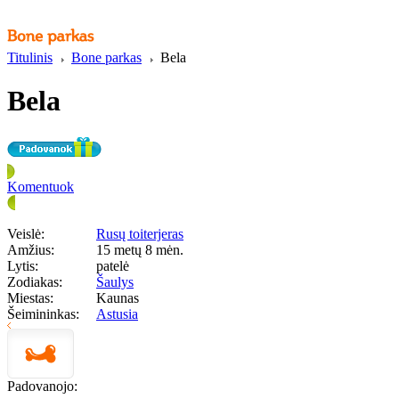
Titulinis
Bone parkas
Bela
Bela
Komentuok
Veislė:
Rusų toiterjeras
Amžius:
15 metų 8 mėn.
Lytis:
patelė
Zodiakas:
Šaulys
Miestas:
Kaunas
Šeimininkas:
Astusia
Padovanojo: