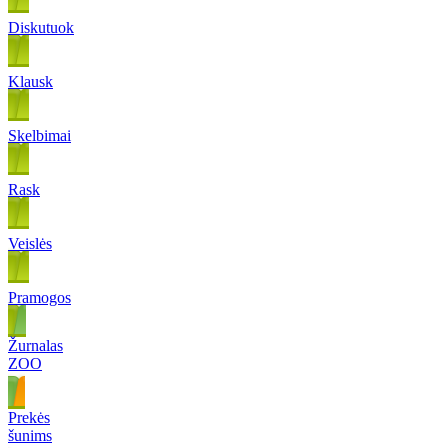
Diskutuok
Klausk
Skelbimai
Rask
Veislės
Pramogos
Žurnalas
ZOO
Prekės
šunims