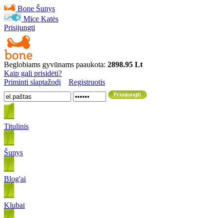
Bone
Šunys
Mice
Katės
Prisijungti
Beglobiams gyvūnams paaukota:
2898.95 Lt
Kaip gali prisidėti?
Priminti slaptažodį
Registruotis
Titulinis
Šunys
Blog'ai
Klubai