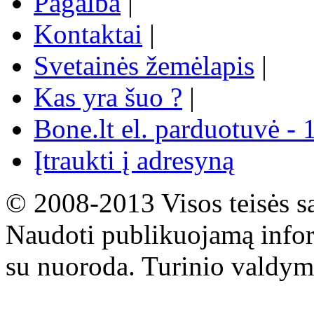
Pagalba
|
Kontaktai
|
Svetainės žemėlapis
|
Kas yra šuo ?
|
Bone.lt el. parduotuvė - 
Įtraukti į adresyną
© 2008-2013 Visos teisės s
Naudoti publikuojamą infor
su nuoroda. Turinio valdym