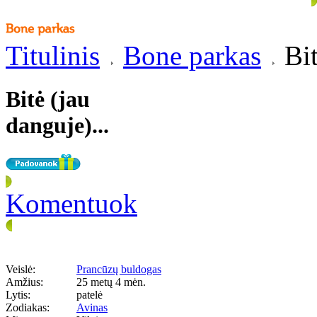
Titulinis
Bone parkas
Bit
Bitė (jau
danguje)...
Komentuok
Veislė:
Prancūzų buldogas
Amžius:
25 metų 4 mėn.
Lytis:
patelė
Zodiakas:
Avinas