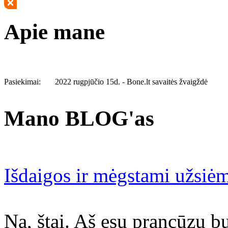
Apie mane
Pasiekimai:
2022 rugpjūčio 15d. - Bone.lt savaitės žvaigždė
Mano BLOG'as
Išdaigos ir mėgstami užsiėm
Na, štai. Aš esu prancūzų b