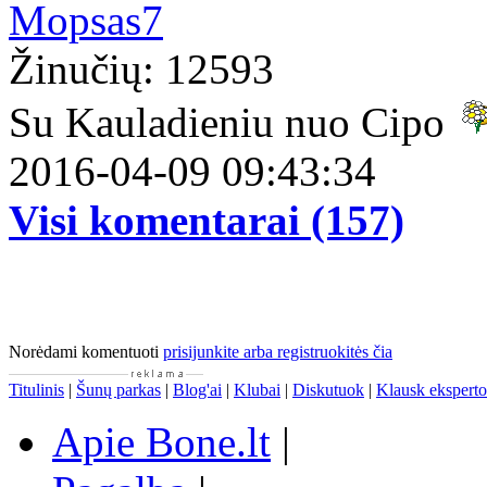
Mopsas7
Žinučių: 12593
Su Kauladieniu nuo Cipo
2016-04-09 09:43:34
Visi komentarai (157)
Norėdami komentuoti
prisijunkite arba registruokitės čia
Titulinis
|
Šunų parkas
|
Blog'ai
|
Klubai
|
Diskutuok
|
Klausk eksperto
Apie Bone.lt
|