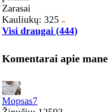
Zarasai
Kauliukų: 325
Visi draugai (444)
Komentarai apie mane
Mopsas7
Žinučių: 12593