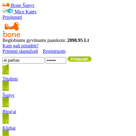
Bone
Šunys
Mice
Katės
Prisijungti
Beglobiams gyvūnams paaukota:
2898.95 Lt
Kaip gali prisidėti?
Priminti slaptažodį
Registruotis
Titulinis
Šunys
Blog'ai
Klubai