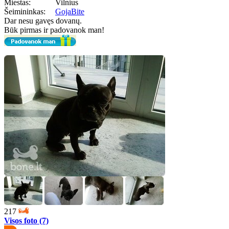
Miestas:
Vilnius
Šeimininkas:
GojaBite
Dar nesu gavęs dovanų.
Būk pirmas ir padovanok man!
217
Visos foto (7)