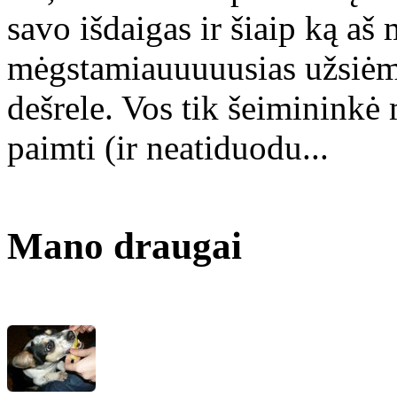
savo išdaigas ir šiaip ką aš
mėgstamiauuuuusias užsiėmim
dešrele. Vos tik šeimininkė 
paimti (ir neatiduodu...
Mano draugai