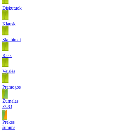
Diskutuok
Klausk
Skelbimai
Rask
Veislės
Pramogos
Žurnalas
ZOO
Prekės
šunims