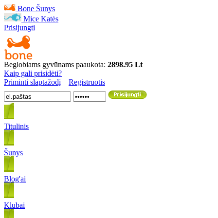
Bone
Šunys
Mice
Katės
Prisijungti
Beglobiams gyvūnams paaukota:
2898.95 Lt
Kaip gali prisidėti?
Priminti slaptažodį
Registruotis
Titulinis
Šunys
Blog'ai
Klubai