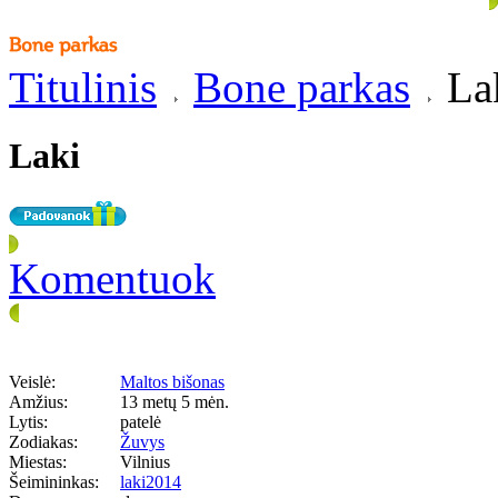
Titulinis
Bone parkas
La
Laki
Komentuok
Veislė:
Maltos bišonas
Amžius:
13 metų 5 mėn.
Lytis:
patelė
Zodiakas:
Žuvys
Miestas:
Vilnius
Šeimininkas:
laki2014