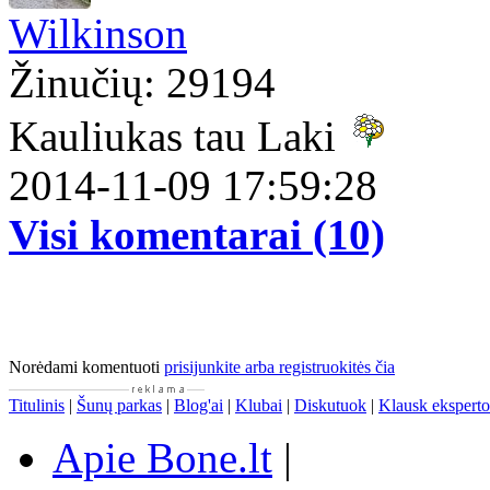
Wilkinson
Žinučių: 29194
Kauliukas tau Laki
2014-11-09 17:59:28
Visi komentarai (10)
Norėdami komentuoti
prisijunkite arba registruokitės čia
Titulinis
|
Šunų parkas
|
Blog'ai
|
Klubai
|
Diskutuok
|
Klausk eksperto
Apie Bone.lt
|