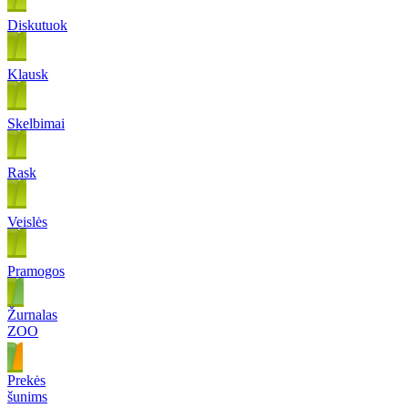
Diskutuok
Klausk
Skelbimai
Rask
Veislės
Pramogos
Žurnalas
ZOO
Prekės
šunims