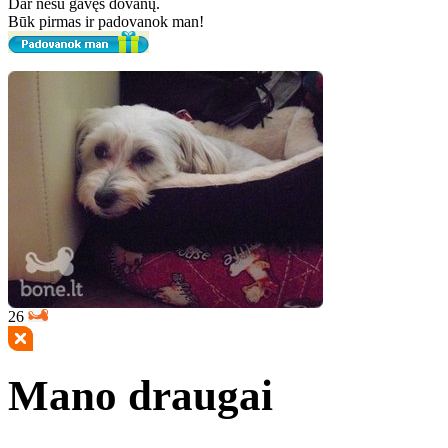
Dar nesu gavęs dovanų.
Būk pirmas ir padovanok man!
26
Mano draugai