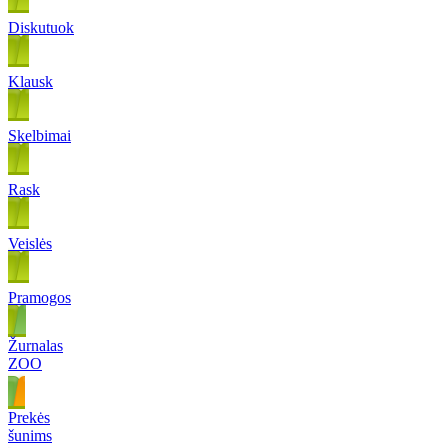
Diskutuok
Klausk
Skelbimai
Rask
Veislės
Pramogos
Žurnalas
ZOO
Prekės
šunims