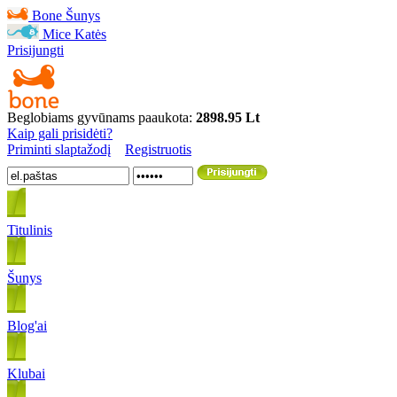
Bone
Šunys
Mice
Katės
Prisijungti
Beglobiams gyvūnams paaukota:
2898.95 Lt
Kaip gali prisidėti?
Priminti slaptažodį
Registruotis
Titulinis
Šunys
Blog'ai
Klubai