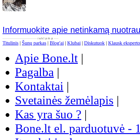
Informuokite apie netinkamą nuotra
Titulinis
|
Šunų parkas
|
Blog'ai
|
Klubai
|
Diskutuok
|
Klausk eksperto
Apie Bone.lt
|
Pagalba
|
Kontaktai
|
Svetainės žemėlapis
|
Kas yra šuo ?
|
Bone.lt el. parduotuvė - 