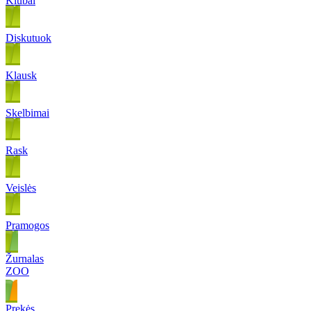
Klubai
Diskutuok
Klausk
Skelbimai
Rask
Veislės
Pramogos
Žurnalas
ZOO
Prekės