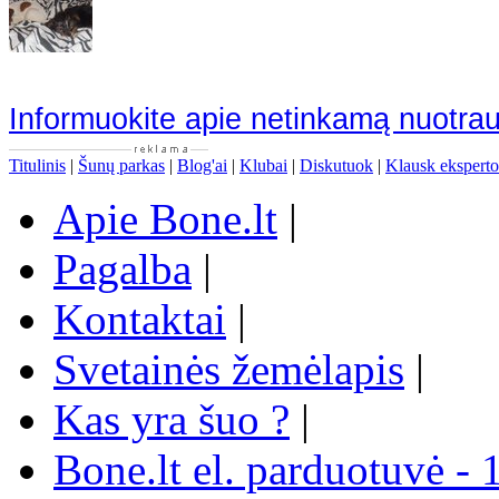
Informuokite apie netinkamą nuotra
Titulinis
|
Šunų parkas
|
Blog'ai
|
Klubai
|
Diskutuok
|
Klausk eksperto
Apie Bone.lt
|
Pagalba
|
Kontaktai
|
Svetainės žemėlapis
|
Kas yra šuo ?
|
Bone.lt el. parduotuvė - 