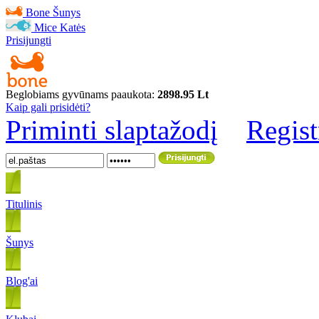
Bone
Šunys
Mice
Katės
Prisijungti
Beglobiams gyvūnams paaukota:
2898.95 Lt
Kaip gali prisidėti?
Priminti slaptažodį
Regist
Titulinis
Šunys
Blog'ai