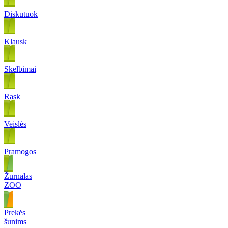
Diskutuok
Klausk
Skelbimai
Rask
Veislės
Pramogos
Žurnalas
ZOO
Prekės
šunims