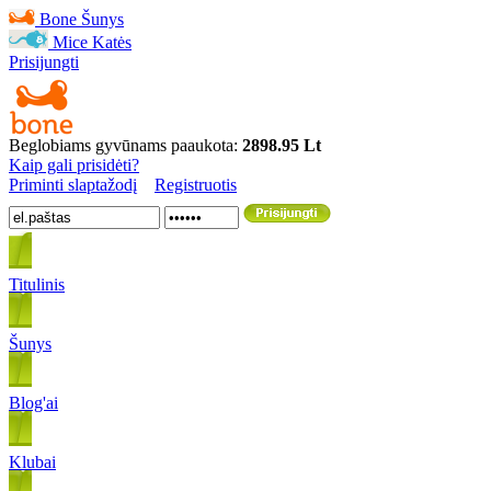
Bone
Šunys
Mice
Katės
Prisijungti
Beglobiams gyvūnams paaukota:
2898.95 Lt
Kaip gali prisidėti?
Priminti slaptažodį
Registruotis
Titulinis
Šunys
Blog'ai
Klubai