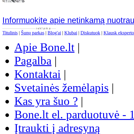
Informuokite apie netinkamą nuotra
Titulinis
|
Šunų parkas
|
Blog'ai
|
Klubai
|
Diskutuok
|
Klausk eksperto
Apie Bone.lt
|
Pagalba
|
Kontaktai
|
Svetainės žemėlapis
|
Kas yra šuo ?
|
Bone.lt el. parduotuvė - 
Įtraukti į adresyną