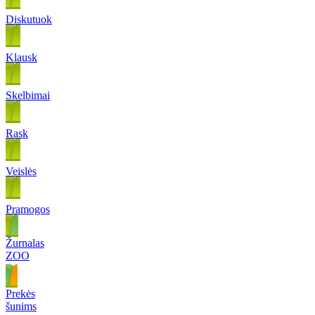
Diskutuok
Klausk
Skelbimai
Rask
Veislės
Pramogos
Žurnalas
ZOO
Prekės
šunims