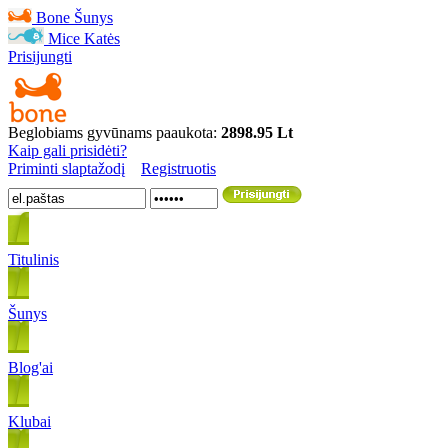
Bone
Šunys
Mice
Katės
Prisijungti
Beglobiams gyvūnams paaukota:
2898.95 Lt
Kaip gali prisidėti?
Priminti slaptažodį
Registruotis
Titulinis
Šunys
Blog'ai
Klubai