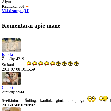
Alytus
Kauliukų: 501
Visi draugai (11)
Komentarai apie mane
Isabela
Žinučių: 4219
Su kauladieniu
2011-07-08 10:15:59
Chenet
Žinučių: 5944
Sveikinimai ir Šultingas kauliukas gimtadienio proga
2011-07-08 07:08:02