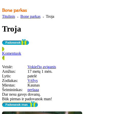
Titulinis
Bone parkas
Troja
Troja
Komentuok
Veislė:
Vokiečių aviganis
Amžius:
17 metų 1 mėn.
Lytis:
patelė
Zodiakas:
Vėžys
Miestas:
Kaunas
Šeimininkas:
perlaaa
Dar nesu gavęs dovanų.
Būk pirmas ir padovanok man!