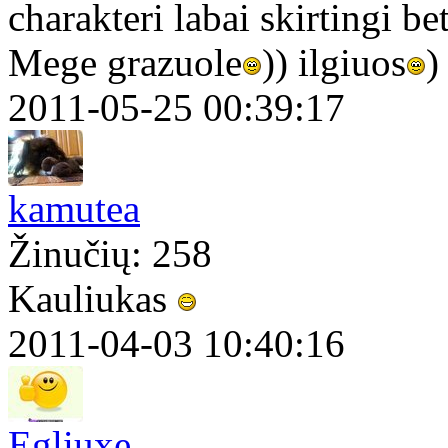
charakteri labai skirtingi b
Mege grazuole
)) ilgiuos
2011-05-25 00:39:17
kamutea
Žinučių: 258
Kauliukas
2011-04-03 10:40:16
Egliuxe