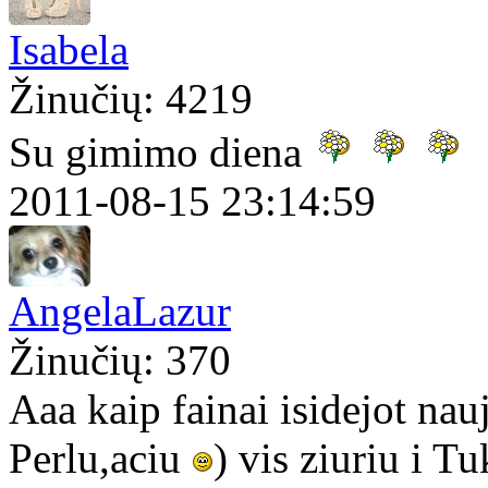
Isabela
Žinučių: 4219
Su gimimo diena
2011-08-15 23:14:59
AngelaLazur
Žinučių: 370
Aaa kaip fainai isidejot nauj
Perlu,aciu
) vis ziuriu i T