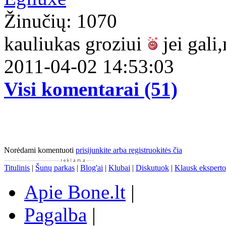
Žinučių: 1070
kauliukas groziui
jei gali
2011-04-02 14:53:03
Visi komentarai (51)
Norėdami komentuoti
prisijunkite arba registruokitės čia
Titulinis
|
Šunų parkas
|
Blog'ai
|
Klubai
|
Diskutuok
|
Klausk eksperto
Apie Bone.lt
|
Pagalba
|