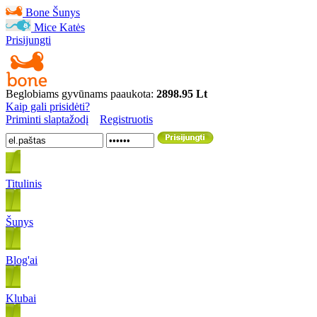
Bone
Šunys
Mice
Katės
Prisijungti
Beglobiams gyvūnams paaukota:
2898.95 Lt
Kaip gali prisidėti?
Priminti slaptažodį
Registruotis
Titulinis
Šunys
Blog'ai
Klubai