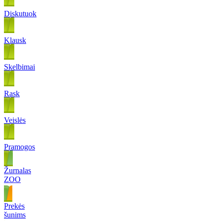
Diskutuok
Klausk
Skelbimai
Rask
Veislės
Pramogos
Žurnalas
ZOO
Prekės
šunims