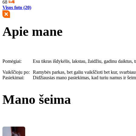
68
Visos foto (20)
Apie mane
Pomėgiai:
Esu tikras išdykėlis, lakstau, žaidžiu, gadinu daiktus,
Vaikščioju po:
Ramybės parkas, bet galiu vaikščioti bet kur, svarbiau
Pasiekimai:
Didžiausias mano pasiekimas, kad turiu namus ir šeimin
Mano šeima