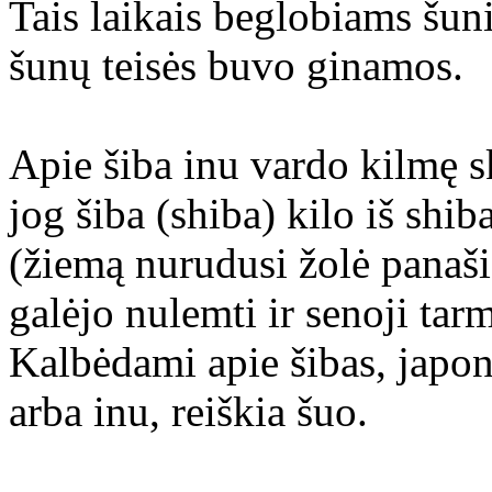
Tais laikais beglobiams šu
šunų teisės buvo ginamos.
Apie šiba inu vardo kilmę s
jog šiba (shiba) kilo iš shib
(žiemą nurudusi žolė panaši 
galėjo nulemti ir senoji tar
Kalbėdami apie šibas, japon
arba inu, reiškia šuo.