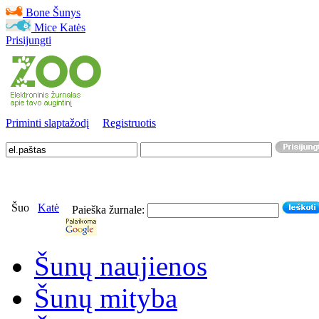
Bone
Šunys
Mice
Katės
Prisijungti
Priminti slaptažodį
Registruotis
Šuo
Katė
Paieška žurnale:
Šunų naujienos
Šunų mityba