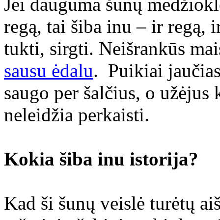
Jei dauguma šunų medžioklėj
regą, tai šiba inu – ir regą, 
tukti, sirgti. Neišrankūs mai
sausu ėdalu
. Puikiai jaučias
saugo per šalčius, o užėjus 
neleidžia perkaisti.
Kokia šiba inu istorija?
Kad ši šunų veislė turėtų a