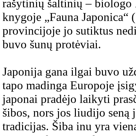
rašytinių šaltinių – biologo
knygoje „Fauna Japonica“ (1
provincijoje jo sutiktus ned
buvo šunų protėviai.
Japonija gana ilgai buvo užd
tapo madinga Europoje įsigy
japonai pradėjo laikyti pras
šibos, nors jos liudijo seną
tradicijas. Šiba inu yra vie