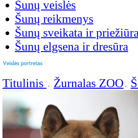
Šunų veislės
Šunų reikmenys
Šunų sveikata ir priežiūr
Šunų elgsena ir dresūra
Titulinis
Žurnalas ZOO
Š