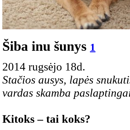
Šiba inu šunys
1
2014 rugsėjo 18d.
Stačios ausys, lapės snukuti
vardas skamba paslaptingai:
Kitoks – tai koks?