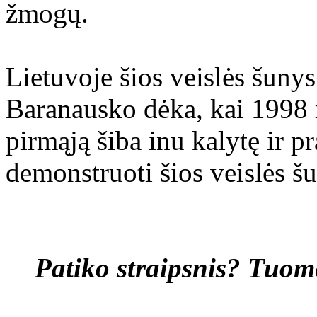
žmogų.
Lietuvoje šios veislės šuny
Baranausko dėka, kai 1998 m
pirmąją šiba inu kalytę ir p
demonstruoti šios veislės šu
Patiko straipsnis? Tuom