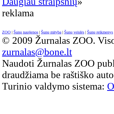
Daugiau straipsnių
»
reklama
ZOO
|
Šunų naujienos
|
Šunų mityba
|
Šunų veislės
|
Šunų reikmenys
© 2009 Žurnalas ZOO. Visos
zurnalas@bone.lt
Naudoti Žurnalas ZOO publ
draudžiama be raštiško auto
Turinio valdymo sistema:
O