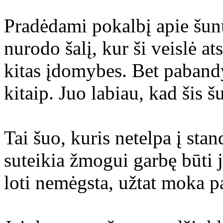
Pradėdami pokalbį apie šun
nurodo šalį, kur ši veislė at
kitas įdomybes. Bet paband
kitaip. Juo labiau, kad šis š
Tai šuo, kuris netelpa į sta
suteikia žmogui garbę būti j
loti nemėgsta, užtat moka 