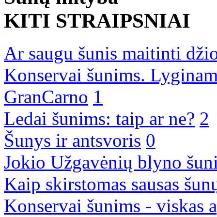
KITI STRAIPSNIAI
Ar saugu šunis maitinti dži
Konservai šunims. Lyginam
GranCarno
1
Ledai šunims: taip ar ne?
2
Šunys ir antsvoris
0
Jokio Užgavėnių blyno šuni
Kaip skirstomas sausas šun
Konservai šunims - viskas a