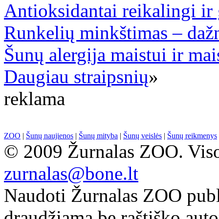
Antioksidantai reikalingi i
Runkelių minkštimas – dažn
Šunų alergija maistui ir ma
Daugiau straipsnių
»
reklama
ZOO
|
Šunų naujienos
|
Šunų mityba
|
Šunų veislės
|
Šunų reikmenys
© 2009 Žurnalas ZOO. Visos
zurnalas@bone.lt
Naudoti Žurnalas ZOO publ
draudžiama be raštiško auto