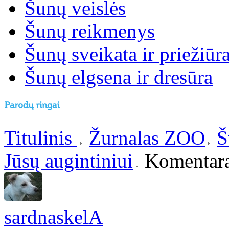
Šunų veislės
Šunų reikmenys
Šunų sveikata ir priežiūr
Šunų elgsena ir dresūra
Titulinis
Žurnalas ZOO
Š
Jūsų augintiniui
Komentara
sardnaskelA