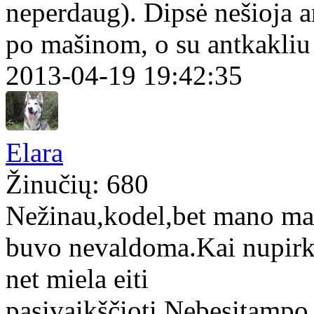
neperdaug). Dipsė nešioja a
po mašinom, o su antkakliu
2013-04-19 19:42:35
Elara
Žinučių: 680
Nežinau,kodel,bet mano maž
buvo nevaldoma.Kai nupirka
net miela eiti
pasivaikščioti.Nebesitampo,