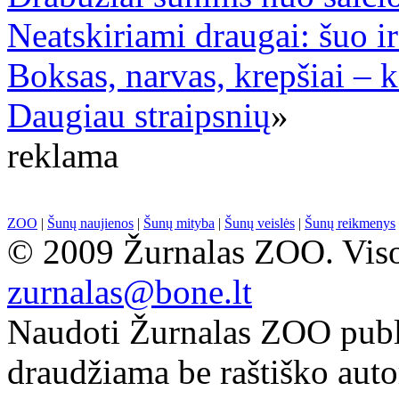
Neatskiriami draugai: šuo ir
Boksas, narvas, krepšiai – k
Daugiau straipsnių
»
reklama
ZOO
|
Šunų naujienos
|
Šunų mityba
|
Šunų veislės
|
Šunų reikmenys
© 2009 Žurnalas ZOO. Visos
zurnalas@bone.lt
Naudoti Žurnalas ZOO publ
draudžiama be raštiško auto