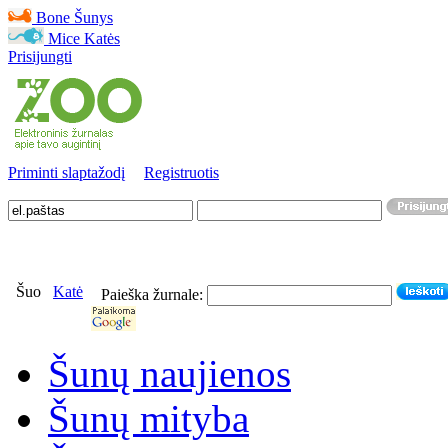
Bone
Šunys
Mice
Katės
Prisijungti
Priminti slaptažodį
Registruotis
Šuo
Katė
Paieška žurnale:
Šunų naujienos
Šunų mityba