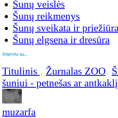
Šunų veislės
Šunų reikmenys
Šunų sveikata ir priežiūr
Šunų elgsena ir dresūra
Titulinis
Žurnalas ZOO
Š
šuniui - petnešas ar antkakl
muzarfa