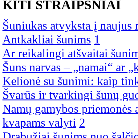
KITI STRAIPSNIAI
­Šuniukas atvyksta į naujus
Antkakliai šunims
1
Ar reikalingi atšvaitai šuni
Šuns narvas – „namai“ ar „
Kelionė su šunimi: kaip tin
Švarūs ir tvarkingi šunų guo
Namų gamybos priemonės au
kvapams valyti
2
Drabužiai šunims nuo šalčio