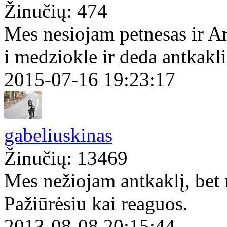
Žinučių: 474
Mes nesiojam petnesas ir Arf
i medziokle ir deda antkakli
2015-07-16 19:23:17
gabeliuskinas
Žinučių: 13469
Mes nežiojam antkaklį, bet 
Pažiūrėsiu kai reaguos.
2013-08-08 20:15:44