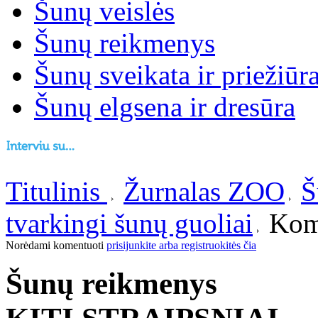
Šunų veislės
Šunų reikmenys
Šunų sveikata ir priežiūr
Šunų elgsena ir dresūra
Titulinis
Žurnalas ZOO
Š
tvarkingi šunų guoliai
Kome
Norėdami komentuoti
prisijunkite arba registruokitės čia
Šunų reikmenys