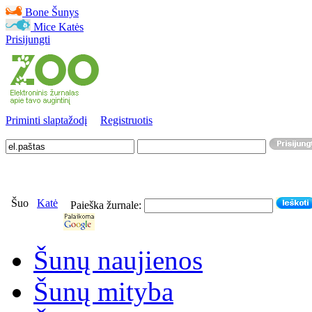
Bone
Šunys
Mice
Katės
Prisijungti
Priminti slaptažodį
Registruotis
Šuo
Katė
Paieška žurnale:
Šunų naujienos
Šunų mityba