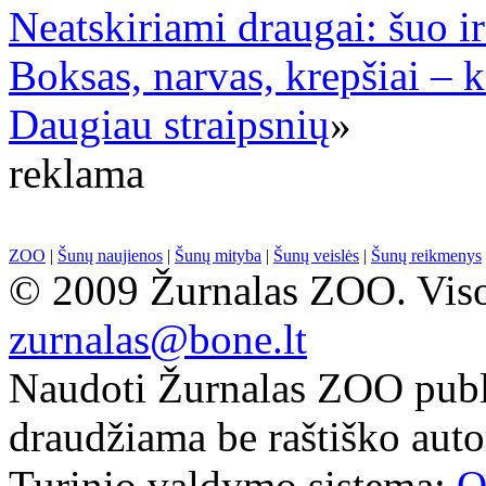
Neatskiriami draugai: šuo ir
Boksas, narvas, krepšiai – k
Daugiau straipsnių
»
reklama
ZOO
|
Šunų naujienos
|
Šunų mityba
|
Šunų veislės
|
Šunų reikmenys
© 2009 Žurnalas ZOO. Visos
zurnalas@bone.lt
Naudoti Žurnalas ZOO publ
draudžiama be raštiško auto
Turinio valdymo sistema:
O