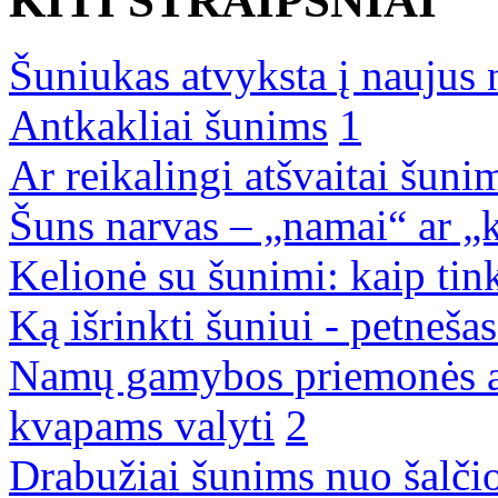
KITI STRAIPSNIAI
­Šuniukas atvyksta į naujus
Antkakliai šunims
1
Ar reikalingi atšvaitai šuni
Šuns narvas – „namai“ ar „
Kelionė su šunimi: kaip tin
Ką išrinkti šuniui - petnešas
Namų gamybos priemonės au
kvapams valyti
2
Drabužiai šunims nuo šalčio